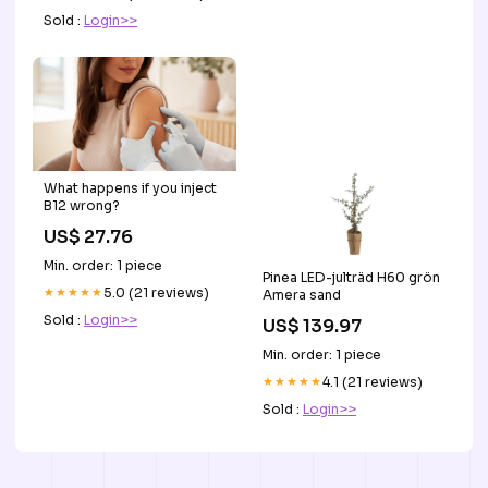
Sold :
Login>>
What happens if you inject
B12 wrong?
US$ 27.76
Min. order: 1 piece
Pinea LED-julträd H60 grön
★★★★★
5.0 (21 reviews)
Amera sand
Sold :
Login>>
US$ 139.97
Min. order: 1 piece
★★★★★
4.1 (21 reviews)
Sold :
Login>>