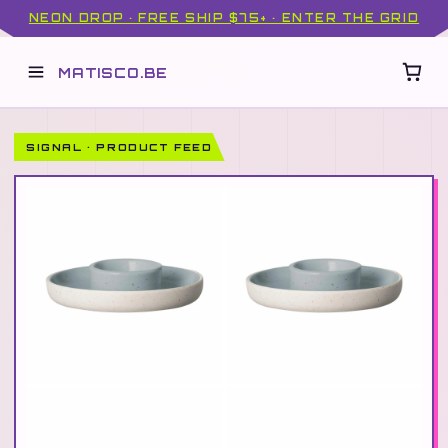
NEON DROP · FREE SHIP $75+ · ENTER THE GRID
MATISCO.BE
SIGNAL · PRODUCT FEED