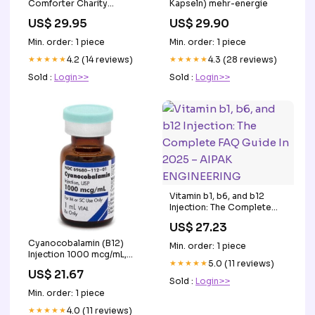
Comforter Charity
Kapseln) mehr-energie
Products
US$ 29.95
US$ 29.90
Min. order: 1 piece
Min. order: 1 piece
★★★★★
4.2 (14 reviews)
★★★★★
4.3 (28 reviews)
Sold :
Login>>
Sold :
Login>>
Vitamin b1, b6, and b12
Injection: The Complete
FAQ Guide In 2025 – AIPAK
US$ 27.23
ENGINEERING
Cyanocobalamin (B12)
Min. order: 1 piece
Injection 1000 mcg/mL,
★★★★★
5.0 (11 reviews)
Multiple Dose Vial 1 mL,
US$ 21.67
25/Tray
Sold :
Login>>
Min. order: 1 piece
★★★★★
4.0 (11 reviews)