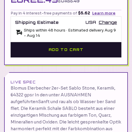
EUR55.49
Pay in 4 interest-free payments of
$5.62
Learn more
Shipping Estimate
USA
Change
Ships within 48 hours · Estimated delivery
Aug 9
-
Aug 14
ADD TO CART
LIVE SPEC
Blomus Eierbecher 2er-Set Sablo Stone, Keramik,
64322 gpsr In den unter AUSNAHMEN
aufgeführtenSanft und rau als ob Wasser ber Sand
fliet. Die Keramik Schale SABLO besteht aus einer
einzigartigen Mischung aus farbigem Ton, Quarz,
Mineralien und Oxiden. Die leicht gesprenkelte Optik
harmoniert perfekt mit der Farbkombination aus