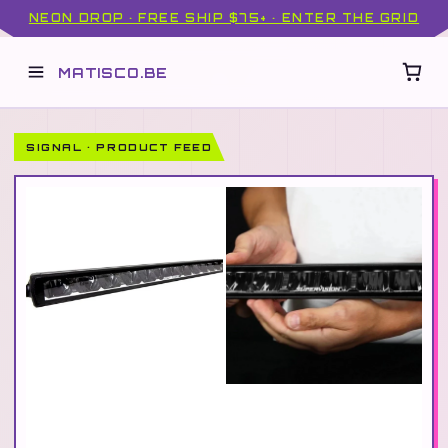
NEON DROP · FREE SHIP $75+ · ENTER THE GRID
MATISCO.BE
SIGNAL · PRODUCT FEED