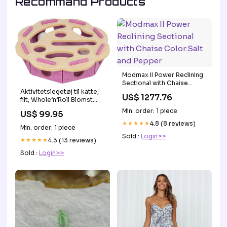
Recommand Products
Modmax II Power Reclining
Sectional with Chaise
Color:Salt and Pepper
Aktivitetslegetøj til katte,
US$ 1277.76
filt, Whole’n’Roll Blomst
sølvsalve
Min. order: 1 piece
US$ 99.95
★★★★★
4.8 (8 reviews)
Min. order: 1 piece
Sold :
Login>>
★★★★★
4.3 (13 reviews)
Sold :
Login>>