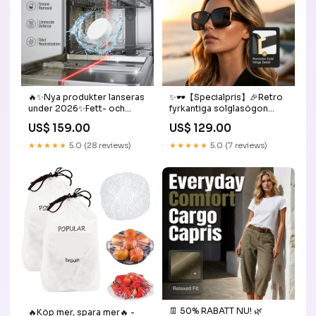
🔥✨Nya produkter lanseras
✨🕶️【Specialpris】🎉Retro
under 2026✨Fett- och
fyrkantiga solglasögon
kalkborttagare för
UV400 | Unisex | Lätt😎
US$ 159.00
US$ 129.00
diskmaskiner Innehåll:12
Färg:Gråblå
stycken/låda
★★★★★
5.0 (28 reviews)
★★★★★
5.0 (7 reviews)
👖 50% RABATT NU! 🌿
🔥Köp mer, spara mer🔥 -