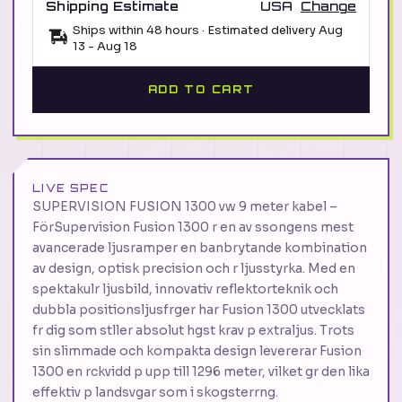
Shipping Estimate
USA
Change
Ships within 48 hours · Estimated delivery
Aug
13
-
Aug 18
ADD TO CART
LIVE SPEC
SUPERVISION FUSION 1300 vw 9 meter kabel –
FörSupervision Fusion 1300 r en av ssongens mest
avancerade ljusramper en banbrytande kombination
av design, optisk precision och r ljusstyrka. Med en
spektakulr ljusbild, innovativ reflektorteknik och
dubbla positionsljusfrger har Fusion 1300 utvecklats
fr dig som stller absolut hgst krav p extraljus. Trots
sin slimmade och kompakta design levererar Fusion
1300 en rckvidd p upp till 1296 meter, vilket gr den lika
effektiv p landsvgar som i skogsterrng.