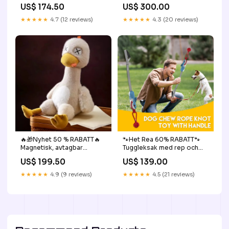
flytande vattenskål för
pooljonisator – Bästsäljare!
US$ 174.50
US$ 300.00
husdjur 🔥 En bästsäljare
Kristallklart vatten utan
2026! Över 5 000 sålda
kemi | ⏳ Tidsbegränsat
★★★★★
4.7 (12 reviews)
★★★★★
4.3 (20 reviews)
enheter!
erbjudande
Färg:Björnbärsrosrosa
Combo:Deluxe-paket
(joniserare för
soluppvärmd pool +
borsthuvud för
poolrengöring)
🔥🎁Nyhet 50 % RABATT🔥
🐾Het Rea 60% RABATT🐾
Magnetisk, avtagbar
Tuggleksak med rep och
mjukleksak i form av en
handtag för hundar
US$ 199.50
US$ 139.00
saltad anka Mildew
Färg:Majs
remover glue
★★★★★
4.9 (9 reviews)
★★★★★
4.5 (21 reviews)