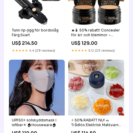
Tunn rip-jigg för bordssåg
🔥🧴 50% rabatt! Concealer
Färg:Svart
för ärr och blemmor –
vattenfast, långvarig,
US$ 214.50
US$ 129.00
naturlig täckning – perfekt
för alla hudtoner. 🌸✨
★★★★★
4.4 (29 reviews)
★★★★★
5.0 (23 reviews)
Färg:Mörk färg
UPF50+ solskyddsmask i
⚡ 50% RABATT NU! 🥗
isfiber☀ 🏠️Houseware🏠️
Trådlös Elektrisk Matkvarn
– Höghastig Köttkvarn &