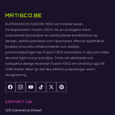
MATISCO.BE
SUPERVISION FUSION 1300 vw 9 meter kabel –
FörSupervision Fusion 1300 r en av ssongens mest
avancerade ljusramper en banbrytande kombination av
design, optisk precision och r ljusstyrka. Med en spektakulr
ljusbild, innovativ reflektorteknik och dubbla
positionsljusfrger har Fusion 1300 utvecklats fr dig som stller
absolut hgst krav p extraljus. Trots sin slimmade och
kompakta design levererar Fusion 1300 en rckvidd p upp till
1296 meter, vilket gr den lika effektiv p landsvgar som i
skogsterrng.
CONTACT US
123 Commerce Street