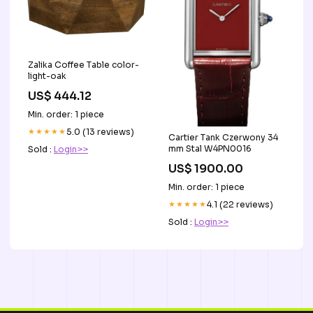
Zalika Coffee Table color-
light-oak
US$ 444.12
Min. order: 1 piece
★★★★★
5.0 (13 reviews)
Cartier Tank Czerwony 34
mm Stal W4PN0016
Sold :
Login>>
US$ 1900.00
Min. order: 1 piece
★★★★★
4.1 (22 reviews)
Sold :
Login>>