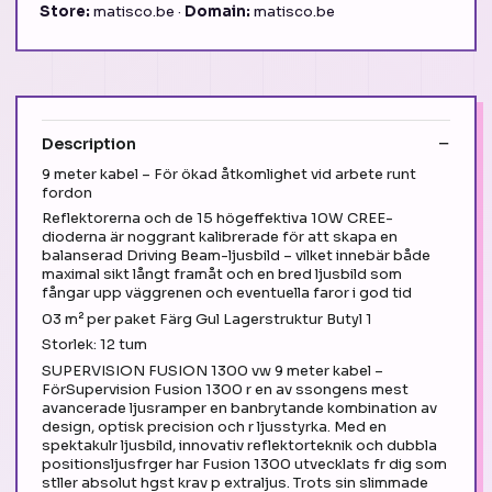
Store:
matisco.be ·
Domain:
matisco.be
Description
9 meter kabel – För ökad åtkomlighet vid arbete runt
fordon
Reflektorerna och de 15 högeffektiva 10W CREE-
dioderna är noggrant kalibrerade för att skapa en
balanserad Driving Beam-ljusbild – vilket innebär både
maximal sikt långt framåt och en bred ljusbild som
fångar upp väggrenen och eventuella faror i god tid
03 m² per paket Färg Gul Lagerstruktur Butyl 1
Storlek: 12 tum
SUPERVISION FUSION 1300 vw 9 meter kabel –
FörSupervision Fusion 1300 r en av ssongens mest
avancerade ljusramper en banbrytande kombination av
design, optisk precision och r ljusstyrka. Med en
spektakulr ljusbild, innovativ reflektorteknik och dubbla
positionsljusfrger har Fusion 1300 utvecklats fr dig som
stller absolut hgst krav p extraljus. Trots sin slimmade