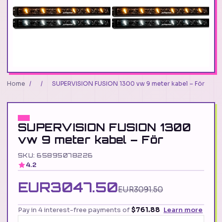
Home
/
/
SUPERVISION FUSION 1300 vw 9 meter kabel – För
SUPERVISION FUSION 1300
vw 9 meter kabel – För
SKU: 65895078226
4.2
EUR3047.50
EUR3091.50
Pay in 4 interest-free payments of
$761.88
Learn more