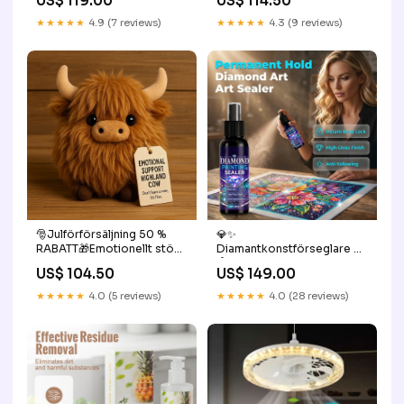
US$ 119.00
US$ 114.50
Vitlökspress för Kök &
Camping 🏕️ Stil:Blå
★★★★★
4.9 (7 reviews)
★★★★★
4.3 (9 reviews)
🎅Julförförsäljning 50 %
💎✨
RABATT🎁Emotionellt stöd
Diamantkonstförseglare –
Highland Cow Plush🎉 💖
låser pärlor, glansig finish,
US$ 104.50
US$ 149.00
Köp mer, spara mer🌿🐾:👍
torkar snabbt och håller
Köp 1
länge. Sports Equipmt
★★★★★
4.0 (5 reviews)
★★★★★
4.0 (28 reviews)