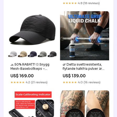
Dashbord & Interiør 🛡️
★★★★★
4.8 (18 reviews)
phone accessories
🧢 50% RABATT! ⚾ Snygg
🌿 Detta svettresistenta,
Mesh-Basebollkeps –
flytande halkfria pulver är
Andningsbar, Justerbar &
speciellt utformat för
US$ 169.00
US$ 139.00
Perfekt för Sport & Vardag
bergsklättring och ger ett
☀️ Färg:Vit
perfekt grepp och håller
★★★★★
4.2 (21 reviews)
★★★★★
4.0 (16 reviews)
dina händer torra, vilket
garanterar säker klättring
🧗‍♂️💪 Kids & Gifts