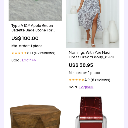
Type A ICY Apple Green
Jadeite Jade Stone For
Setting 0.45ct 7.2 by 3.5 by
US$ 180.00
2.1mm hk18and19
Min. order: 1 piece
Mornings With You Maxi
★★★★★
5.0 (27 reviews)
Dress Grey YGroup_8970
Sold :
Login>>
US$ 38.95
Min. order: 1 piece
★★★★★
4.2 (6 reviews)
Sold :
Login>>