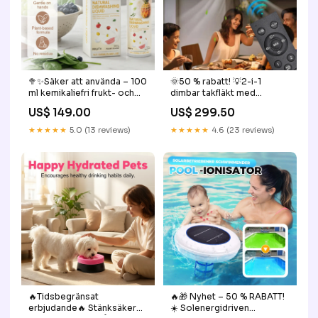
🥦✨Säker att använda – 100
🌞50 % rabatt! 💡2-i-1
ml kemikaliefri frukt- och
dimbar takfläkt med
grönsakstvätt 🍎🥦
fjärrkontroll – tyst,
US$ 149.00
US$ 299.50
Gezondheid & Schoonheid
justerbar och
platsbesparande. MXN$
★★★★★
5.0 (13 reviews)
★★★★★
4.6 (23 reviews)
200-400
🔥Tidsbegränsat
🔥🎁 Nyhet – 50 % RABATT!
erbjudande🔥 Stänksäker
☀️ Solenergidriven