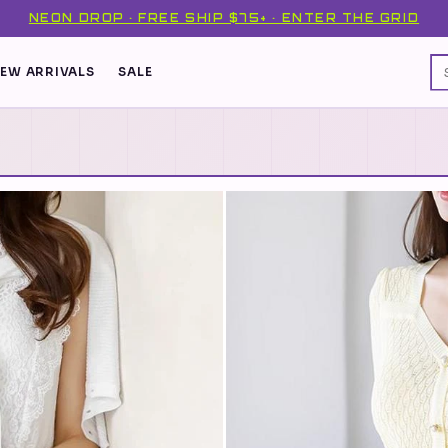
NEON DROP · FREE SHIP $75+ · ENTER THE GRID
EW ARRIVALS
SALE