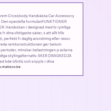
d rem Crossbody Handväska Car Accessory
Den speciella formulanFUNKTIONER
: Handvskan r designad med tv rymliga
fr dina viktigaste saker, s att allt hlls
t, perfekt fr daglig anvndning eller resor.
eda remkonstruktionen ger bekvm
 perioder, minskar belastningen p axlarna
sidiga stylingalternativ. SKER DRAGKEDJA
 bde blixtls och snppls r dina
:
matisco.be