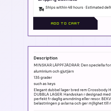
Ships within 48 hours · Estimated del
ADD TO CART
Description
MINSKAR LÄPPFJÄDRAR: Den speciella formul
aluminium och gjutjärn
135 grader
such as keys
Elegant dubbel lager bred rem Crossbod
DUBBLA LAGER: Handvskan r designad med tv rym
perfekt fr daglig anvndning eller resor. B
belastningen p axlarna och ger mjlighet ti