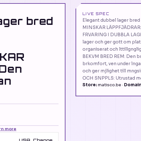
LIVE SPEC
ager bred
Elegant dubbel lager bre
MINSKAR LÄPPFJÄDRAR: 
FRVARING I DUBBLA LAGER
lager och ger gott om plats 
organiserat och lttillgnglig
SKAR
BEKVM BRED REM: Den br
brkomfort, ven under lnga
Den
och ger mjlighet till mng
an
OCH SNPPLS: Utrustad med
Store:
matisco.be ·
Domain
rn more
USA
Change