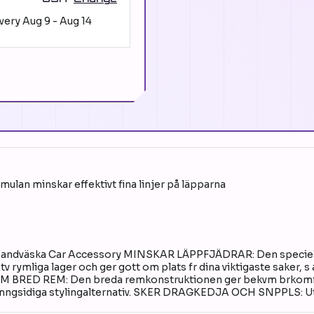
ivery
Aug 9
-
Aug 14
an minskar effektivt fina linjer på läpparna
y Handväska Car Accessory MINSKAR LÄPPFJÄDRAR: Den speci
liga lager och ger gott om plats fr dina viktigaste saker, s att 
EKVM BRED REM: Den breda remkonstruktionen ger bekvm brkomfo
ll mngsidiga stylingalternativ. SKER DRAGKEDJA OCH SNPPLS: Ut