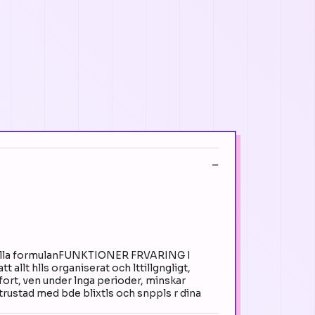
ella formulanFUNKTIONER FRVARING I
allt hlls organiserat och lttillgngligt,
rt, ven under lnga perioder, minskar
rustad med bde blixtls och snppls r dina