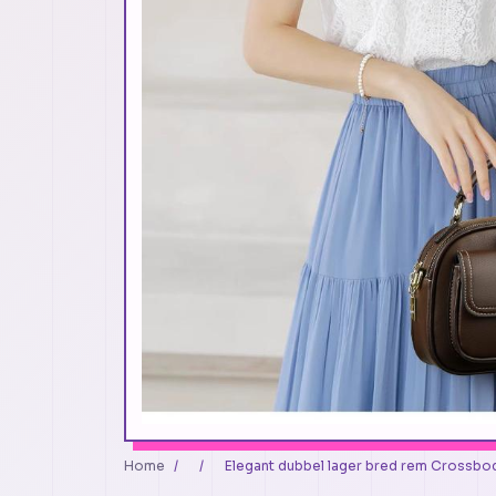
Home
/
/
Elegant dubbel lager bred rem Crossb