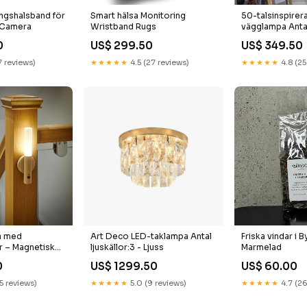
ningshalsband för
Smart hälsa Monitoring
50-talsinspirer
 Camera
Wristband Rugs
vägglampa Antal
0
US$ 299.50
US$ 349.50
7 reviews)
★★★★★
4.5 (27 reviews)
★★★★★
4.8 (25
Art Deco LED-taklampa Antal
Friska vindar i 
a med
ljuskällor:3 - Ljuss
Marmelad
r – Magnetisk
rä Kids Toys
US$ 1299.50
US$ 60.00
0
★★★★★
5.0 (9 reviews)
★★★★★
4.7 (26
15 reviews)