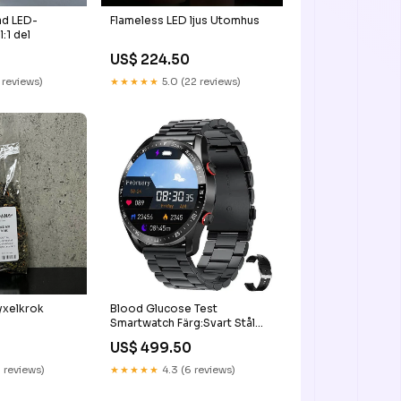
Flameless LED ljus Utomhus
ad LED-
:1 del
US$ 224.50
★★★★★
5.0 (22 reviews)
 reviews)
Byxelkrok
Blood Glucose Test
Smartwatch Färg:Svart Stål
Länk
US$ 499.50
 reviews)
★★★★★
4.3 (6 reviews)