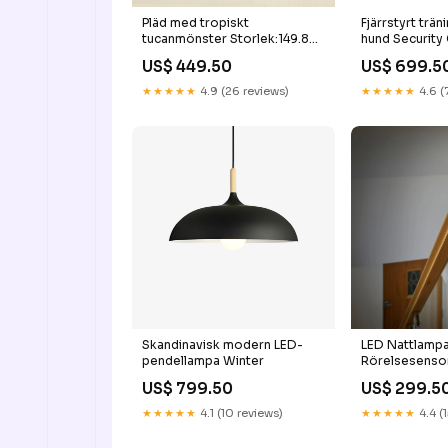
Pläd med tropiskt
Fjärrstyrt trä
tucanmönster Storlek:149.86
hund Security
cm x 200.66 cm
US$ 449.50
US$ 699.5
★★★★★
4.9 (26 reviews)
★★★★★
4.6 (
Skandinavisk modern LED-
LED Nattlamp
pendellampa Winter
Rörelsesenso
Vägglampa i T
US$ 799.50
US$ 299.5
★★★★★
4.1 (10 reviews)
★★★★★
4.4 (