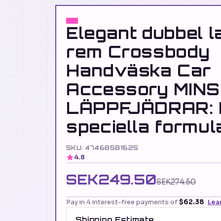
Elegant dubbel l
rem Crossbody
Handväska Car
Accessory MIN
LÄPPFJÄDRAR: 
speciella formul
SKU: 47468581625
4.8
SEK249.50
SEK274.50
Pay in 4 interest-free payments of
$62.38
Lea
Shipping Estimate