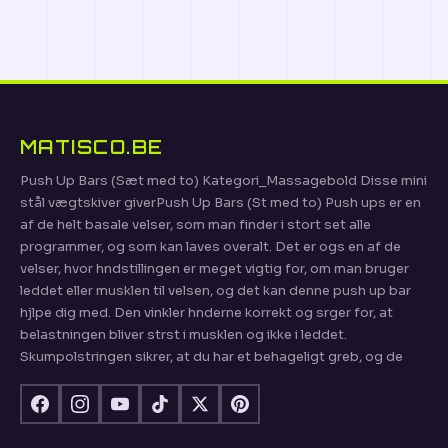
MATISCO.BE
Push Up Bars (Sæt med to) Kategori_Massagebold Disse mini
stål vægtskiver giverPush Up Bars (St med to) Push ups er en
af de helt basale velser, som man finder i stort set alle
programmer, og som kan laves overalt. Det er ogs en af de
velser, hvor hndstillingen er meget vigtig for, om man bruger
leddet eller musklen til velsen, og det kan denne push up bar
hjlpe dig med. Den vinkler hnderne korrekt og srger for, at
belastningen bliver strst i musklen og ikke i leddet.
Skumpolstringen sikrer, at du har et behageligt greb, og de