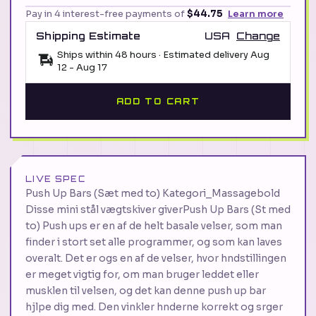
Pay in 4 interest-free payments of
$44.75
Learn more
Shipping Estimate
USA
Change
Ships within 48 hours · Estimated delivery
Aug
12
-
Aug 17
ADD TO CART
LIVE SPEC
Push Up Bars (Sæt med to) Kategori_Massagebold
Disse mini stål vægtskiver giverPush Up Bars (St med
to) Push ups er en af de helt basale velser, som man
finder i stort set alle programmer, og som kan laves
overalt. Det er ogs en af de velser, hvor hndstillingen
er meget vigtig for, om man bruger leddet eller
musklen til velsen, og det kan denne push up bar
hjlpe dig med. Den vinkler hnderne korrekt og srger