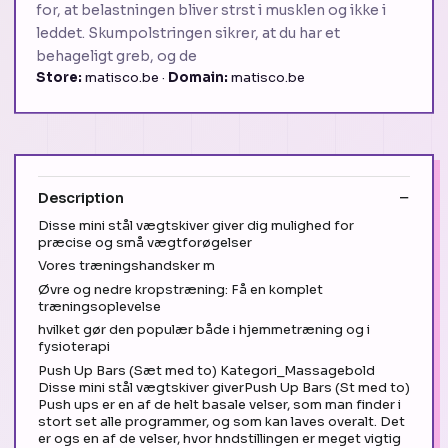
for, at belastningen bliver strst i musklen og ikke i
leddet. Skumpolstringen sikrer, at du har et
behageligt greb, og de
Store:
matisco.be ·
Domain:
matisco.be
Description
Disse mini stål vægtskiver giver dig mulighed for
præcise og små vægtforøgelser
Vores træningshandsker m
Øvre og nedre kropstræning: Få en komplet
træningsoplevelse
hvilket gør den populær både i hjemmetræning og i
fysioterapi
Push Up Bars (Sæt med to) Kategori_Massagebold
Disse mini stål vægtskiver giverPush Up Bars (St med to)
Push ups er en af de helt basale velser, som man finder i
stort set alle programmer, og som kan laves overalt. Det
er ogs en af de velser, hvor hndstillingen er meget vigtig