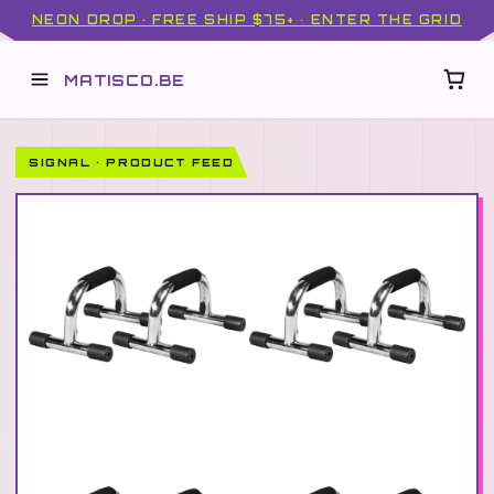
NEON DROP · FREE SHIP $75+ · ENTER THE GRID
MATISCO.BE
SIGNAL · PRODUCT FEED