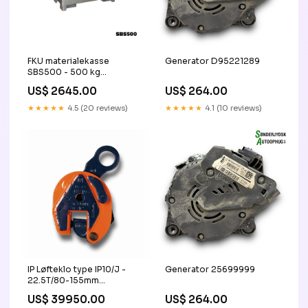
FKU materialekasse
Generator D95221289
SBS500 - 500 kg
10000023-A
US$ 2645.00
US$ 264.00
★★★★★
4.5 (20 reviews)
★★★★★
4.1 (10 reviews)
IP Løfteklo type IP10/J -
Generator 25699999
22.5T/80-155mm
2600501020
US$ 39950.00
US$ 264.00