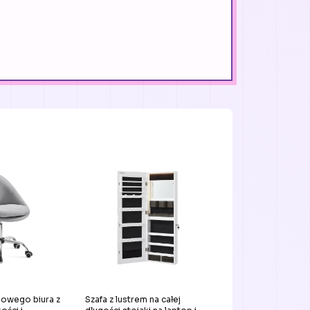
owego biura z
Szafa z lustrem na całej