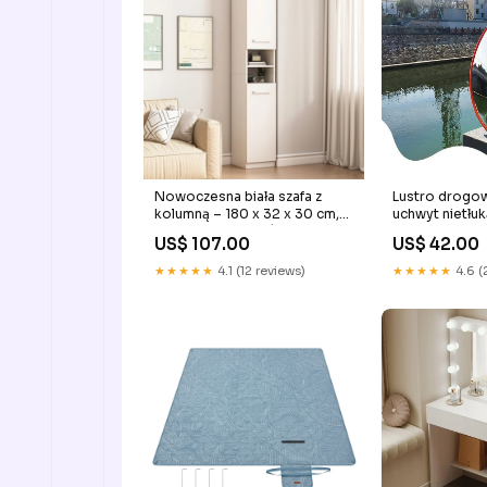
Nowoczesna biała szafa z
Lustro drog
kolumną – 180 x 32 x 30 cm,
uchwyt nietłu
wszechstronna półka z płyty
sklepowe 30
US$ 107.00
US$ 42.00
MDF
★★★★★
4.1 (12 reviews)
★★★★★
4.6 (