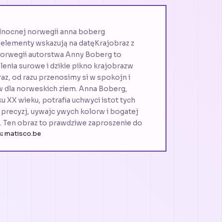
polnocnej norwegii anna boberg
 elementy wskazują na datęKrajobraz z
orwegii autorstwa Anny Boberg to
elenia surowe i dzikie pikno krajobrazw
az, od razu przenosimy si w spokojn i
w dla norweskich ziem. Anna Boberg,
u XX wieku, potrafia uchwyci istot tych
 precyzj, uywajc ywych kolorw i bogatej
al. Ten obraz to prawdziwe zaproszenie do
:
matisco.be