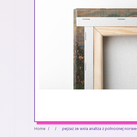
Home
/
/
pejzaz ze wsia analiza z polnocnej norw