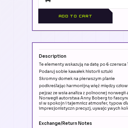
ADD TO CART
Description
Te elementy wskazują na datę po 6 czerwca
Podaruj sobie kawałek historii sztuki
Skromny domek na pierwszym planie
podkreślając harmonijną więź między czło
pejzaz ze wsia analiza z polnocnej norwegi
Norwegii autorstwa Anny Boberg to fascynuj
si w spokojn i tajemnicz atmosfer, typow dl
impresjonistyczn precyzj, uywajc ywych kolo
Exchange/Return Notes