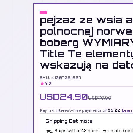
pejzaz ze wsia a
polnocnej norwe
boberg WYMIARY
Title Te element
wskazują na dat
SKU: 41007081637
4.8
USD24.90
USD70.90
Pay in 4 interest-free payments of
$6.22
Lear
Shipping Estimate
Ships within 48 hours · Estimated del