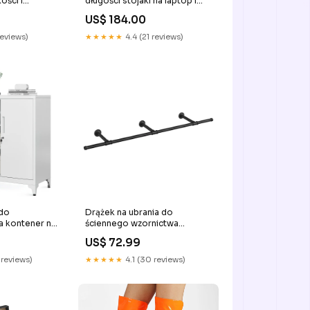
ości i
długości stojaki na laptop i
uszką
monitor
US$ 184.00
 PU
reviews)
★★★★★
4.4 (21 reviews)
 do
Drążek na ubrania do
 kontener na
ściennego wzornictwa
przemysłowego
US$ 72.99
Rozmiar:170cm
 reviews)
★★★★★
4.1 (30 reviews)