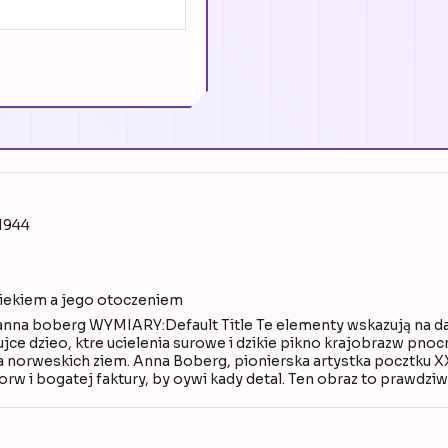
 1944
wiekiem a jego otoczeniem
i anna boberg WYMIARY:Default Title Te elementy wskazują na d
ce dzieo, ktre ucielenia surowe i dzikie pikno krajobrazw pnoc
a norweskich ziem. Anna Boberg, pionierska artystka pocztku XX 
rw i bogatej faktury, by oywi kady detal. Ten obraz to prawdzi