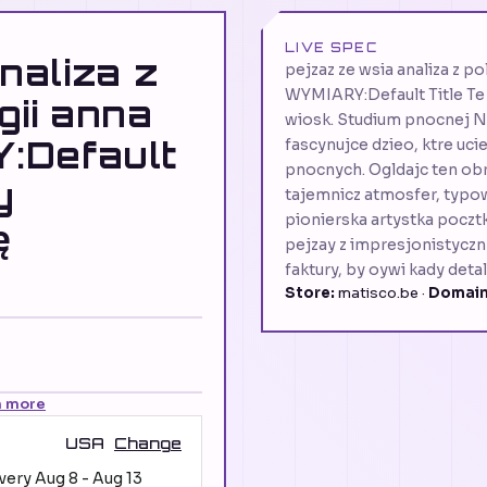
LIVE SPEC
naliza z
pejzaz ze wsia analiza z 
WYMIARY:Default Title Te
gii anna
wiosk. Studium pnocnej N
:Default
fascynujce dzieo, ktre uci
pnocnych. Ogldajc ten obr
y
tajemnicz atmosfer, typo
pionierska artystka pocztk
ę
pejzay z impresjonistyczn
faktury, by oywi kady det
Store:
matisco.be ·
Domain
n more
USA
Change
ivery
Aug 8
-
Aug 13