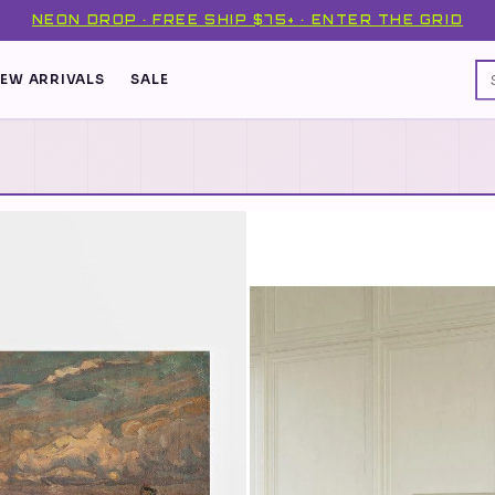
NEON DROP · FREE SHIP $75+ · ENTER THE GRID
EW ARRIVALS
SALE