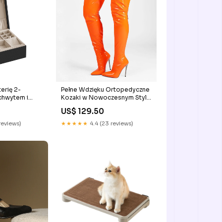
erię 2-
Pełne Wdzięku Ortopedyczne
chwytem i
Kozaki w Nowoczesnym Stylu
 na biżuterię
Rozmiar:41
US$ 129.50
nym
ebieski
reviews)
★★★★★
4.4 (23 reviews)