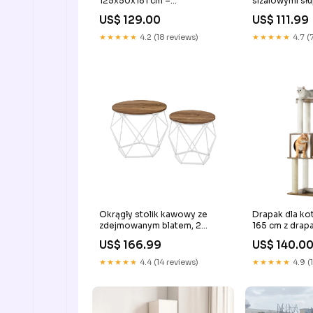
125x50x181 cm –
sizalowymi sł
Ergonomiczna powierzchnia
Kolor:Jasny s
US$ 129.00
US$ 111.99
robocza o nowoczesnym
designie
★★★★★
4.2 (18 reviews)
★★★★★
4.7 (
Okrągły stolik kawowy ze
Drapak dla ko
zdejmowanym blatem, 2
165 cm z drap
sztuki w zestawie regały do
pikowane
US$ 166.99
US$ 140.0
dużych obciążeń
★★★★★
4.4 (14 reviews)
★★★★★
4.9 (