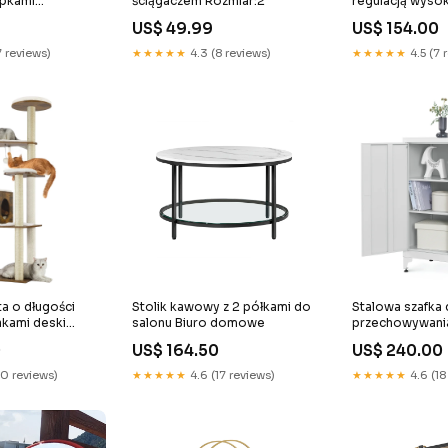
upkami
ściągaczem Rozmiar:2
regulacją wysok
zary
wyściełaną pod
US$ 49.99
US$ 154.00
materiał:Plusz +
7 reviews)
★★★★★
4.3 (8 reviews)
★★★★★
4.5 (7 
ta o długości
Stolik kawowy z 2 półkami do
Stalowa szafka
akami deski
salonu Biuro domowe
przechowywania
rolki
0
US$ 164.50
US$ 240.00
10 reviews)
★★★★★
4.6 (17 reviews)
★★★★★
4.6 (18