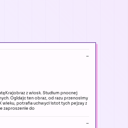
atęKrajobraz z wiosk. Studium pnocnej
nych. Ogldajc ten obraz, od razu przenosimy
wieku, potrafia uchwyci istot tych pejzay z
we zaproszenie do