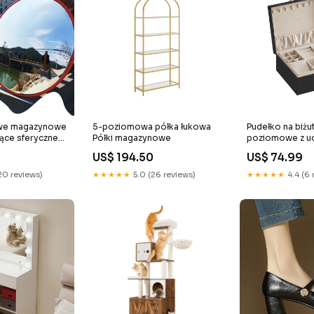
owe magazynowe
5-poziomowa półka łukowa
Pudełko na biżut
kące sferyczne
Półki magazynowe
poziomowe z u
cm 300mm
elastyczną tacką
US$ 194.50
US$ 74.99
w kolorze czar
Kolor:Mglisty ni
20 reviews)
★★★★★
5.0 (26 reviews)
★★★★★
4.4 (6 