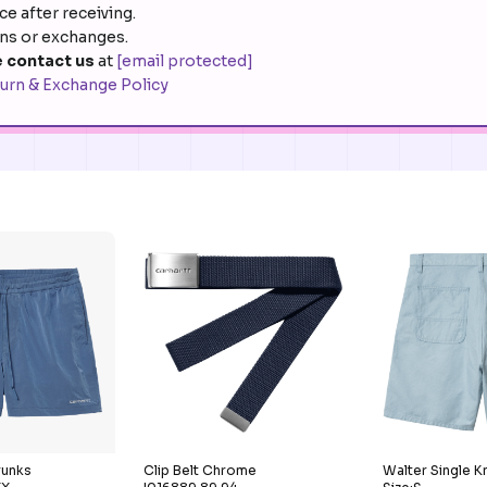
e after receiving.
rns or exchanges.
 contact us
at
[email protected]
urn & Exchange Policy
Clip Belt Chrome
Walter Single K
runks