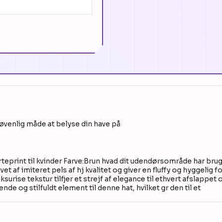
ljøvenlig måde at belyse din have på
teprint til kvinder Farve:Brun hvad dit udendørsområde har brug
vet af imiteret pels af hj kvalitet og giver en fluffy og hyggel
ksurise tekstur tilfjer et strejf af elegance til ethvert afslappet 
de og stilfuldt element til denne hat, hvilket gr den til et