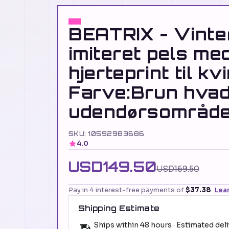
BEATRIX - Vinte
imiteret pels me
hjerteprint til kv
Farve:Brun hvad
udendørsområde
SKU: 10592983686
4.0
USD149.50
USD169.50
Pay in 4 interest-free payments of
$37.38
Lea
Shipping Estimate
Ships within 48 hours · Estimated del