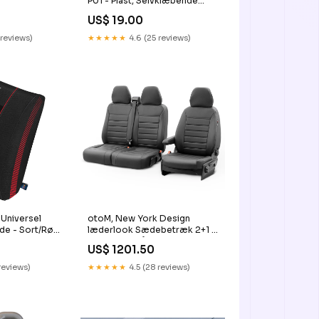
P01 - Plast, Selvklæbende
KT1949KT
US$ 19.00
 reviews)
★★★★★
4.6 (25 reviews)
 Universel
otoM, New York Design
e - Sort/Rød
læderlook Sædebetræk 2+1 -
33562KT
Sort med Grå Syninger -
US$ 1201.50
passer til Volkswagen T5
2003-2015 KT106931KT
 reviews)
★★★★★
4.5 (28 reviews)