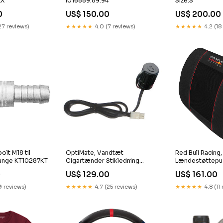
I016889.89.94
Size:S
XX
US$ 150.00
US$ 200.00
0
★★★★★
4.0 (7 reviews)
★★★★★
4.2 (18
27 reviews)
olt M18 til
OptiMate, Vandtæt
Red Bull Racing,
slange KT10287KT
Cigartænder Stikledning
Lændestøttepud
CL421102
- 1-stykke KT1
0
US$ 129.00
US$ 161.00
9 reviews)
★★★★★
4.7 (25 reviews)
★★★★★
4.8 (11