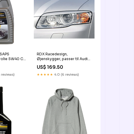
-SAPS
RDX Racedesign,
rolie 5W40 C3
Øjenskygger, passer til Audi
21KT
A4 B7 2005-2008 (ABS)
US$ 169.50
KT109325KT
 reviews)
★★★★★
4.0 (6 reviews)