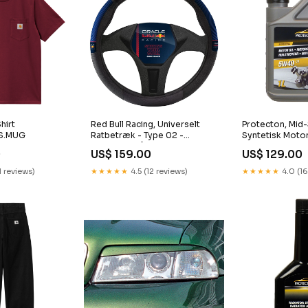
hirt
Red Bull Racing, Universelt
Protecton, Mid
S.MUG
Ratbetræk - Type 02 -
Syntetisk Moto
Sort/Rød/Blå KT7701KT
- 1 Liter KT1365
0
US$ 159.00
US$ 129.00
1 reviews)
★★★★★
4.5 (12 reviews)
★★★★★
4.0 (16