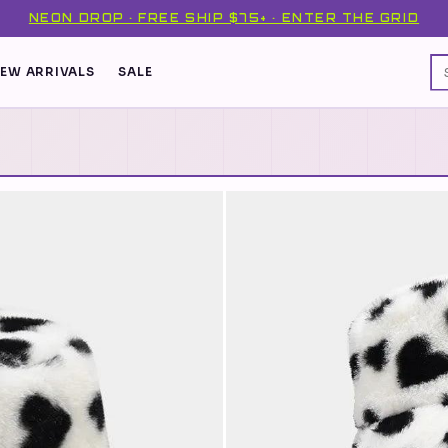
NEON DROP · FREE SHIP $75+ · ENTER THE GRID
EW ARRIVALS
SALE