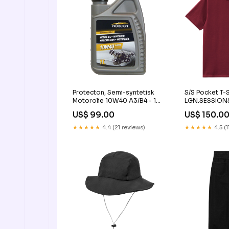
Protecton, Semi-syntetisk
S/S Pocket T-S
Motorolie 10W40 A3/B4 - 1
LGN.SESSION
Liter KT15549KT
US$ 99.00
US$ 150.0
★★★★★
4.4 (21 reviews)
★★★★★
4.5 (1