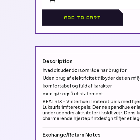
ADD TO CART
Description
hvad dit udendørsområde har brug for
Uden brug af elektricitet tilbyder det en mi
komfortabel og fuld af karakter
men gør også et statement
BEATRIX - Vinterhue i imiteret pels med hjer
Luksuris imiteret pels: Denne spandhue er la
under udendrs aktiviteter i koldt vejr. Dens lu
charmerende hjerteprintdesign tilfjer et legen
Exchange/Return Notes