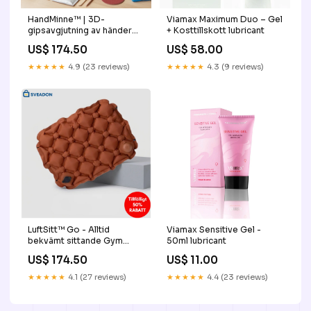
HandMinne™ | 3D-
Viamax Maximum Duo – Gel
gipsavgjutning av händer
+ Kosttillskott lubricant
för familjer och par
US$ 174.50
US$ 58.00
JULBELYSNING
★★★★★
4.9 (23 reviews)
★★★★★
4.3 (9 reviews)
LuftSitt™ Go - Alltid
Viamax Sensitive Gel -
bekvämt sittande Gym
50ml lubricant
Exercise Tanks
US$ 174.50
US$ 11.00
★★★★★
4.1 (27 reviews)
★★★★★
4.4 (23 reviews)