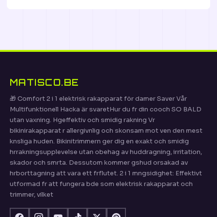
MATISCO.BE
🎁 Comfort 2 i 1 elektrisk rakapparat för damer Saver Vår
Multifunktionell Hacka är svaretHur du fr din cooch SO BALD
utan vaxning. Hgeffektiv och smidig rakning Vr
bikinirakapparat r allergivnlig och skonsam mot ven den mest
knsliga huden. Bikinitrimmern ger dig en exakt och smidig
hrrakningsupplevelse utan obehag av huddragning, irritation,
skador och smrta. Dessutom kommer gshud orsakad av
hrborttagning att vara ett frflutet. 2 i 1 mngsidighet: Effektivt
utformad fr att fungera bde som elektrisk rakapparat och
trimmer, vilket