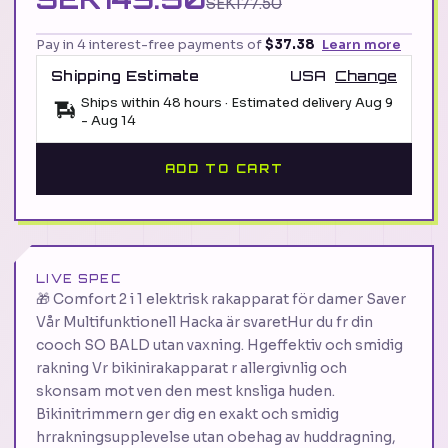
SEK177.50
Pay in 4 interest-free payments of
$37.38
Learn more
Shipping Estimate
USA
Change
Ships within 48 hours · Estimated delivery
Aug 9
-
Aug 14
ADD TO CART
LIVE SPEC
🎁 Comfort 2 i 1 elektrisk rakapparat för damer Saver
Vår Multifunktionell Hacka är svaretHur du fr din
cooch SO BALD utan vaxning. Hgeffektiv och smidig
rakning Vr bikinirakapparat r allergivnlig och
skonsam mot ven den mest knsliga huden.
Bikinitrimmern ger dig en exakt och smidig
hrrakningsupplevelse utan obehag av huddragning,