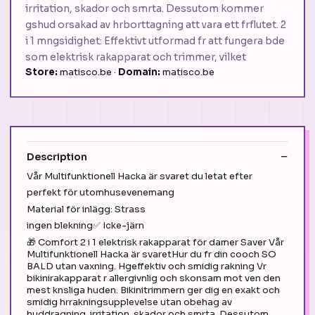
irritation, skador och smrta. Dessutom kommer
gshud orsakad av hrborttagning att vara ett frflutet. 2
i 1 mngsidighet: Effektivt utformad fr att fungera bde
som elektrisk rakapparat och trimmer, vilket
Store:
matisco.be ·
Domain:
matisco.be
Description
Vår Multifunktionell Hacka är svaret du letat efter
perfekt för utomhusevenemang
Material för inlägg: Strass
ingen blekning✅ Icke-järn
🎁 Comfort 2 i 1 elektrisk rakapparat för damer Saver Vår
Multifunktionell Hacka är svaretHur du fr din cooch SO
BALD utan vaxning. Hgeffektiv och smidig rakning Vr
bikinirakapparat r allergivnlig och skonsam mot ven den
mest knsliga huden. Bikinitrimmern ger dig en exakt och
smidig hrrakningsupplevelse utan obehag av
huddragning, irritation, skador och smrta. Dessutom