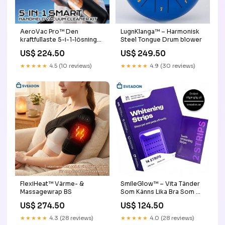
AeroVac Pro™ Den
LugnKlanga™ – Harmonisk
kraftfullaste 5-i-1-lösningen
Steel Tongue Drum blower
för varje rengöringsbehov
US$ 224.50
US$ 249.50
Färg:Svart
★★★★★
4.5 (10 reviews)
★★★★★
4.9 (30 reviews)
FlexiHeat™ Värme- &
SmileGlow™ – Vita Tänder
Massagewrap BS
Som Känns Lika Bra Som De
Ser Ut auto onmisbaar
US$ 274.50
US$ 124.50
★★★★★
4.3 (28 reviews)
★★★★★
4.0 (28 reviews)