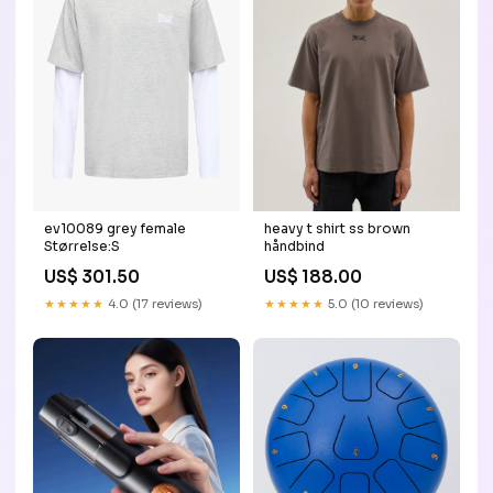
ev10089 grey female
heavy t shirt ss brown
Størrelse:S
håndbind
US$ 301.50
US$ 188.00
★★★★★
4.0 (17 reviews)
★★★★★
5.0 (10 reviews)