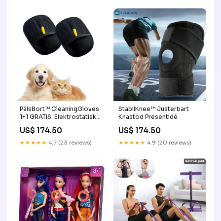
PälsBort™ CleaningGloves
StabilKnee™ Justerbart
1+1 GRATIS: Elektrostatiska
Knästöd Presentidé
handskar för borttagning av
US$ 174.50
US$ 174.50
djurhår JULBELYSNING
★★★★★
4.7 (23 reviews)
★★★★★
4.9 (20 reviews)