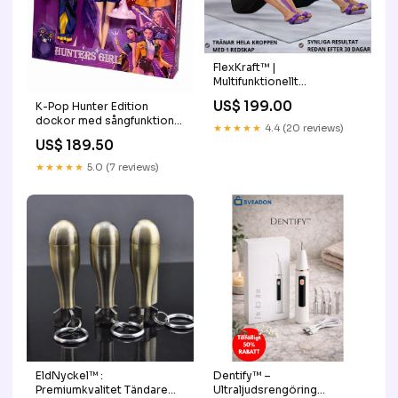
FlexKraft™ |
Multifunktionellt
träningsband med fotloop
US$ 199.00
K-Pop Hunter Edition
för effektiv
dockor med sångfunktion
helkroppsträning
★★★★★
4.4 (20 reviews)
snabb reparation
Nagelknipper
US$ 189.50
★★★★★
5.0 (7 reviews)
EldNyckel™ :
Dentify™ –
Premiumkvalitet Tändare
Ultraljudsrengöring