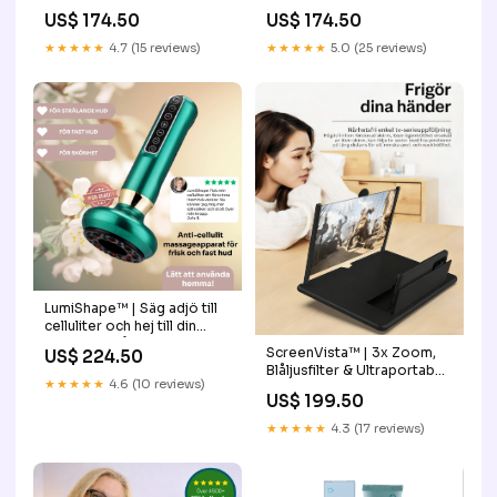
Nyckelring Eldstartare
afdichtmiddel
US$ 174.50
US$ 174.50
pocket zitkussen
★★★★★
4.7 (15 reviews)
★★★★★
5.0 (25 reviews)
LumiShape™ | Säg adjö till
celluliter och hej till din
bästa hud någonsin.
ScreenVista™ | 3x Zoom,
US$ 224.50
flashdrive
Blåljusfilter & Ultraportabel
★★★★★
4.6 (10 reviews)
dierharenreiniger
US$ 199.50
★★★★★
4.3 (17 reviews)