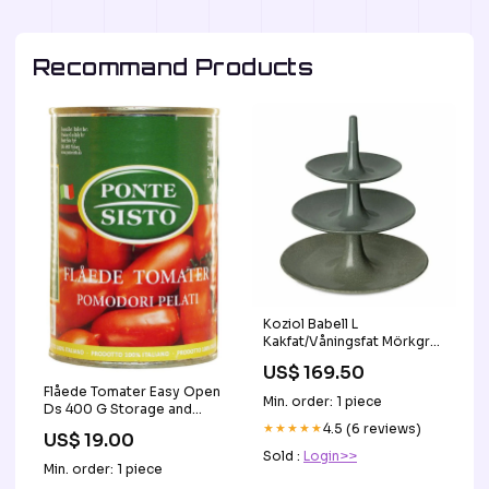
Recommand Products
Koziol Babell L
Kakfat/Våningsfat Mörkgrå
Grönsaksknivar
US$ 169.50
Flåede Tomater Easy Open
Min. order: 1 piece
Ds 400 G Storage and
shelves
★★★★★
4.5 (6 reviews)
US$ 19.00
Sold :
Login>>
Min. order: 1 piece