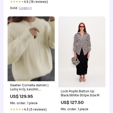
★★★★★
4.5 (16 reviews)
Sold :
Login>>
Sweter Cornelia damski |
Luźny krój, kaszmir,
Loch Poplin Button Up
elegancki design urban
Black/White Stripe Size:M
US$ 129.95
style
US$ 127.50
Min. order: 1 piece
Min. order: 1 piece
★★★★★
4.3 (5 reviews)