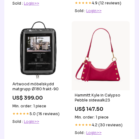
★★★★★
4.9 (12 reviews)
Sold :
Login>>
Sold :
Login>>
Artwood möbelskydd
matgrupp Ø180 frakt-90
Hammitt Kyle in Calypso
US$ 399.00
Pebble sidewalk23
Min. order: 1 piece
US$ 147.50
★★★★★
5.0 (16 reviews)
Min. order: 1 piece
Sold :
Login>>
★★★★★
4.2 (30 reviews)
Sold :
Login>>