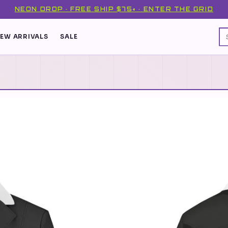
NEON DROP · FREE SHIP $75+ · ENTER THE GRID
EW ARRIVALS
SALE