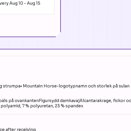
ivery
Aug 10
-
Aug 15
g strumpa• Mountain Horse-logotypnamn och storlek på sulan
päls på ovankantenFigursydd damkavajAlcantarakrage, fickor och 
% polyamid, 7 % polyuretan, 23 % spandex
e after receiving.