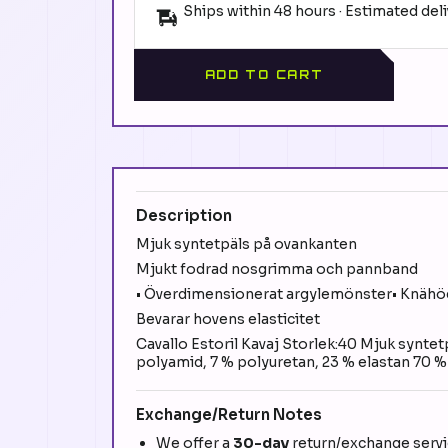
Ships within 48 hours · Estimated del
ADD TO CART
Description
Mjuk syntetpäls på ovankanten
Mjukt fodrad nosgrimma och pannband
• Överdimensionerat argylemönster• Knähö
Bevarar hovens elasticitet
Cavallo Estoril Kavaj Storlek:40 Mjuk syntet
polyamid, 7 % polyuretan, 23 % elastan 70 
Exchange/Return Notes
We offer a
30-day
return/exchange servic