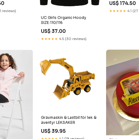
50
US$ 174.50
1 reviews)
★★★★★
4.1 (27
UC Girls Organic Hoody
SIZE:110/116
US$ 37.00
★★★★★
4.5 (30 reviews)
Grävmaskin & Lastbil för lek &
äventyr LEKSAKER
US$ 39.95
★★★★★
4.1 (19 reviews)