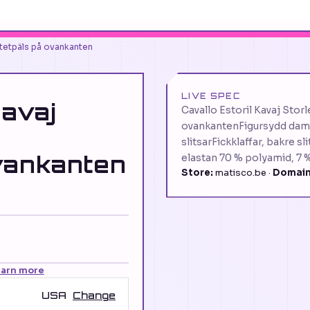
ntetpäls på ovankanten
LIVE SPEC
Kavaj
Cavallo Estoril Kavaj Stor
ovankantenFigursydd damk
slitsarFickklaffar, bakre s
vankanten
elastan 70 % polyamid, 7 
Store:
matisco.be ·
Domain
earn more
USA
Change