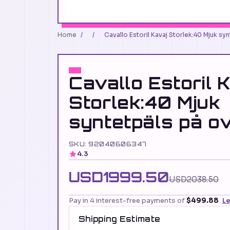
Home
/
/
Cavallo Estoril Kavaj Storlek:40 Mjuk sy
Cavallo Estoril 
Storlek:40 Mjuk
syntetpäls på o
SKU: 92040606347
4.3
USD1999.50
USD2038.50
Pay in 4 interest-free payments of
$499.88
L
Shipping Estimate