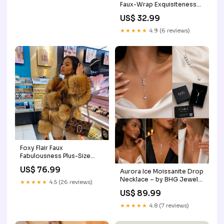
Faux-Wrap Exquisiteness
Beginner Friendly Wig
US$ 32.99
★★★★★
4.9 (6 reviews)
Foxy Flair Faux
Fabulousness Plus-Size
Coat rhinestone denim
US$ 76.99
Aurora Ice Moissanite Drop
pants
Necklace – by BHG Jewelry
★★★★★
4.5 (26 reviews)
Length:45cm
US$ 89.99
★★★★★
4.8 (7 reviews)