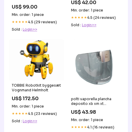
US$ 42.00
US$ 99.00
Min. order: 1 piece
Min. order: 1 piece
★★★★★
4.5 (24 reviews)
★★★★★
4.5 (29 reviews)
Sold :
Login>>
Sold :
Login>>
TOBBIE Robotkit byggesæt
Vognmand Helmholt
US$ 172.50
polti vaporella plancha
deposito xb xm xt
Min. order: 1 piece
sldb3225 balay
US$ 43.98
★★★★★
4.5 (23 reviews)
Min. order: 1 piece
Sold :
Login>>
★★★★★
4.1 (16 reviews)