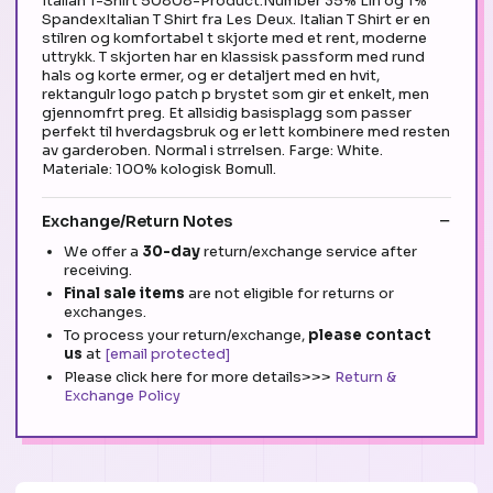
Italian T-Shirt 50808-Product.Number 35% Lin og 1%
SpandexItalian T Shirt fra Les Deux. Italian T Shirt er en
stilren og komfortabel t skjorte med et rent, moderne
uttrykk. T skjorten har en klassisk passform med rund
hals og korte ermer, og er detaljert med en hvit,
rektangulr logo patch p brystet som gir et enkelt, men
gjennomfrt preg. Et allsidig basisplagg som passer
perfekt til hverdagsbruk og er lett kombinere med resten
av garderoben. Normal i strrelsen. Farge: White.
Materiale: 100% kologisk Bomull.
Exchange/Return Notes
We offer a
30-day
return/exchange service after
receiving.
Final sale items
are not eligible for returns or
exchanges.
To process your return/exchange,
please contact
us
at
[email protected]
Please click here for more details>>>
Return &
Exchange Policy