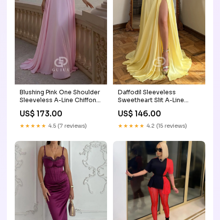
Blushing Pink One Shoulder
Daffodil Sleeveless
Sleeveless A-Line Chiffon
Sweetheart Slit A-Line
Prom Dress Illusion Cutout
Prom Dress Color:Custom
US$ 173.00
US$ 146.00
Color
★★★★★
4.5 (7 reviews)
★★★★★
4.2 (15 reviews)