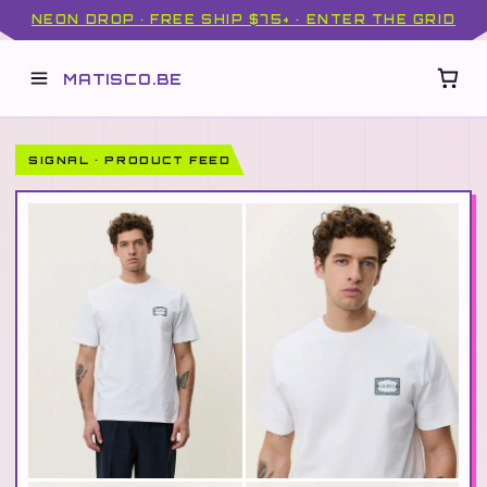
NEON DROP · FREE SHIP $75+ · ENTER THE GRID
MATISCO.BE
SIGNAL · PRODUCT FEED