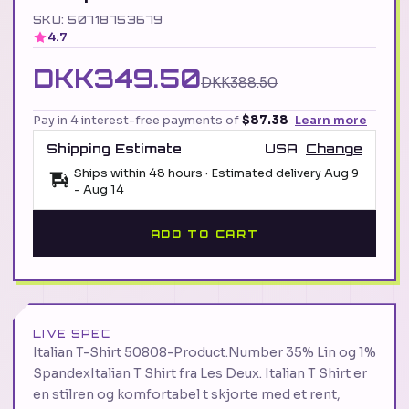
SKU: 50718753679
4.7
DKK349.50
DKK388.50
Pay in 4 interest-free payments of
$87.38
Learn more
Shipping Estimate
USA
Change
Ships within 48 hours · Estimated delivery
Aug 9
-
Aug 14
ADD TO CART
LIVE SPEC
Italian T-Shirt 50808-Product.Number 35% Lin og 1%
SpandexItalian T Shirt fra Les Deux. Italian T Shirt er
en stilren og komfortabel t skjorte med et rent,