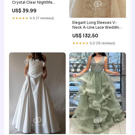
Crystal Clear Nightlife
Queens in Gold & Red
US$ 39.99
Color:Red
★★★★★
4.3 (7 reviews)
Elegant Long Sleeves V-
Neck A-Line Lace Wedding
Dress olive
US$ 132.50
★★★★★
5.0 (15 reviews)