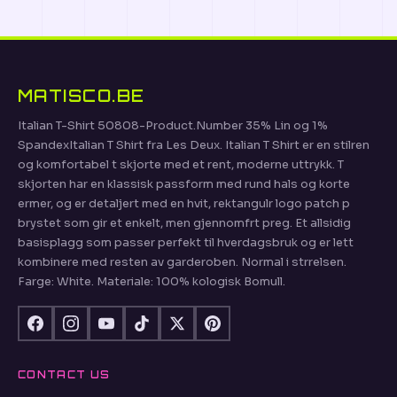
MATISCO.BE
Italian T-Shirt 50808-Product.Number 35% Lin og 1%
SpandexItalian T Shirt fra Les Deux. Italian T Shirt er en stilren
og komfortabel t skjorte med et rent, moderne uttrykk. T
skjorten har en klassisk passform med rund hals og korte
ermer, og er detaljert med en hvit, rektangulr logo patch p
brystet som gir et enkelt, men gjennomfrt preg. Et allsidig
basisplagg som passer perfekt til hverdagsbruk og er lett
kombinere med resten av garderoben. Normal i strrelsen.
Farge: White. Materiale: 100% kologisk Bomull.
CONTACT US