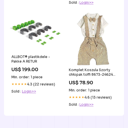
Sold :
Login>>
ALLBOT® plastikdele -
Pakke A RETUR
US$ 199.00
Komplet Koszula Szorty
chłopak toffi 8673-24624
Min. order: 1 piece
GKMOC A&L-222/7
US$ 78.90
★★★★★
4.3 (22 reviews)
Min. order: 1 piece
Sold :
Login>>
★★★★★
4.6 (13 reviews)
Sold :
Login>>