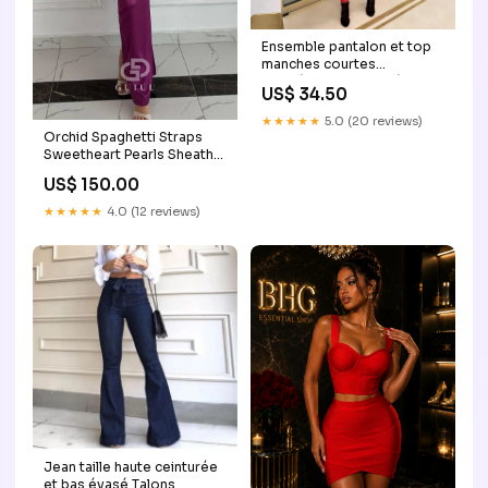
Ensemble pantalon et top
manches courtes
asymétrique ceinturé
US$ 34.50
Taille:M
★★★★★
5.0 (20 reviews)
Orchid Spaghetti Straps
Sweetheart Pearls Sheath
Evening Dress Red
US$ 150.00
★★★★★
4.0 (12 reviews)
Jean taille haute ceinturée
et bas évasé Talons