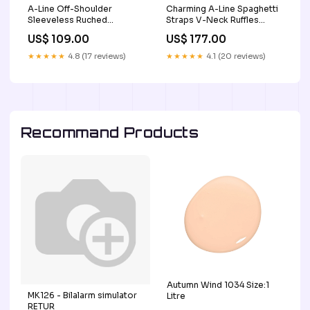
A-Line Off-Shoulder
Charming A-Line Spaghetti
Sleeveless Ruched
Straps V-Neck Ruffles
Wedding Dress Color:As
Prom Dress Color:Red
US$ 109.00
US$ 177.00
Pic
★★★★★
4.8 (17 reviews)
★★★★★
4.1 (20 reviews)
Recommand Products
Autumn Wind 1034 Size:1
MK126 - Bilalarm simulator
Litre
RETUR