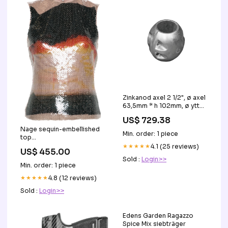
Zinkanod axel 2 1/2", ø axel
63,5mm * h 102mm, ø ytter
107mm, R800577
US$ 729.38
Diameter_22mm/0.86in
Nage sequin-embellished
Min. order: 1 piece
top
VendorSKU:OLMSS2400106778
★★★★★
4.1 (25 reviews)
US$ 455.00
Sold :
Login>>
Min. order: 1 piece
★★★★★
4.8 (12 reviews)
Sold :
Login>>
Edens Garden Ragazzo
Spice Mix siebträger