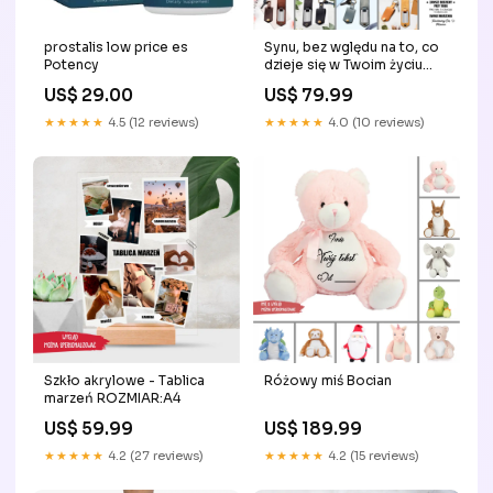
prostalis low price es
Synu, bez wględu na to, co
Potency
dzieje się w Twoim życiu
zawsze będziemy przy
US$ 29.00
US$ 79.99
Tobie orchidea
★★★★★
4.5 (12 reviews)
★★★★★
4.0 (10 reviews)
Różowy miś Bocian
Szkło akrylowe - Tablica
marzeń ROZMIAR:A4
US$ 189.99
US$ 59.99
★★★★★
4.2 (15 reviews)
★★★★★
4.2 (27 reviews)