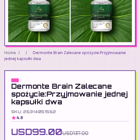
Home
/
/
Dermonte Brain Zalecane spożycie:Przyjmowanie
jednej kapsułki dwa
Dermonte Brain Zalecane
spożycie:Przyjmowanie jednej
kapsułki dwa
SKU: 26314051562
4.8
USD99.00
USD137.00