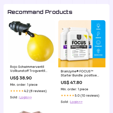
Recommand Products
Rojo Schwimmerventil
Vollkunstoff Trogventil
Brainzyme® FOCUS™
PVA-Tränke
Starter Bundle. positive
US$ 38.90
Stimmung
US$ 47.80
Min. order: 1 piece
Min. order: 1 piece
★★★★★
4.2 (8 reviews)
★★★★★
5.0 (10 reviews)
Sold :
Login>>
Sold :
Login>>