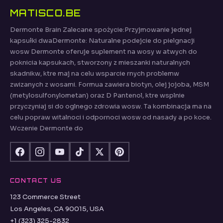
MATISCO.BE
Dermonte Brain Zalecane spożycie:Przyjmowanie jednej
kapsułki dwaDermonte: Naturalne podejcie do pielgnacji
wosw Dermonte oferuje suplement na wosy w atwych do
poknicia kapsukach, stworzony z mieszanki naturalnych
skadnikw, ktre maj na celu wsparcie rnych problemw
zwizanych z wosami. Formua zawiera biotyn, olej jojoba, MSM
(metylosulfonylometan) oraz D Pantenol, ktre wsplnie
przyczyniaj si do oglnego zdrowia wosw. Ta kombinacja ma na
celu popraw witalnoci i odpornoci wosw od nasady a po koce.
Wczenie Dermonte do
CONTACT US
123 Commerce Street
Los Angeles, CA 90015, USA
+1 (323) 325-2832