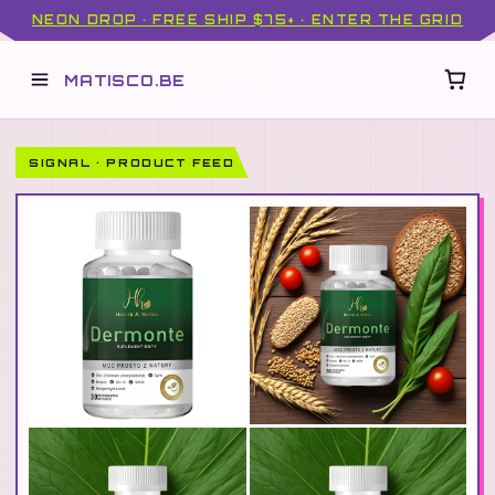
NEON DROP · FREE SHIP $75+ · ENTER THE GRID
MATISCO.BE
SIGNAL · PRODUCT FEED