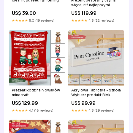
ideal fit pt Teeth whitening
Prezent Jesteśmy czymś
więcej niż najlepszymi
przyjaciółkami
US$ 39.00
US$ 119.99
ROZMIAR:One Size
★★★★★
5.0 (19 reviews)
★★★★★
4.8 (22 reviews)
Prezent Rodzina Nowaków
Akrylowa Tabliczka - Szkoła
minecraft
Wybierz produkt:Blok
akrylowy
US$ 129.99
US$ 99.99
★★★★★
4.1 (16 reviews)
★★★★★
4.8 (29 reviews)