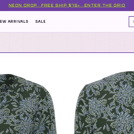
NEON DROP · FREE SHIP $75+ · ENTER THE GRID
EW ARRIVALS
SALE