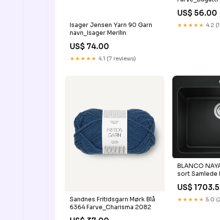
US$ 56.00
Isager Jensen Yarn 90 Garn
★★★★★
4.2 (
navn_Isager Merilin
US$ 74.00
★★★★★
4.1 (7 reviews)
BLANCO NAYA 
sort Samlede 
armatur sæt
US$ 1703.
Sandnes Fritidsgarn Mørk Blå
★★★★★
5.0 (
6364 Farve_Charisma 2082