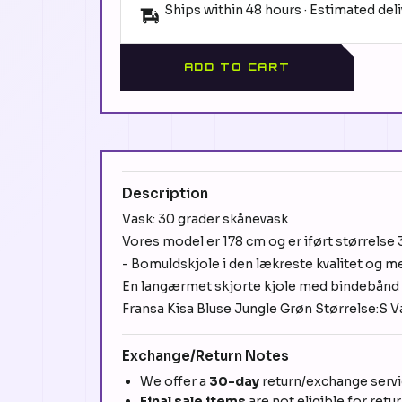
Ships within 48 hours · Estimated del
ADD TO CART
Description
Vask: 30 grader skånevask
Vores model er 178 cm og er iført størrelse 
- Bomuldskjole i den lækreste kvalitet og med 
En langærmet skjorte kjole med bindebånd i
Fransa Kisa Bluse Jungle Grøn Størrelse:S V
Exchange/Return Notes
We offer a
30-day
return/exchange servic
Final sale items
are not eligible for retu