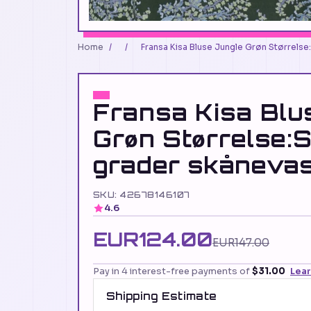
Home
/
/
Fransa Kisa Bluse Jungle Grøn Størrelse
Fransa Kisa Blu
Grøn Størrelse:
grader skåneva
SKU: 42678146107
4.6
EUR124.00
EUR147.00
Pay in 4 interest-free payments of
$31.00
Lea
Shipping Estimate