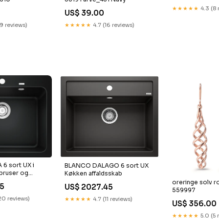
★★★★★
4.3 (8 
US$ 39.00
19 reviews)
★★★★★
4.7 (16 reviews)
6 sort UX i
BLANCO DALAGO 6 sort UX
bruser og
Køkken affaldsskab
oreringe solv 
55
US$ 2027.45
559997
20 reviews)
★★★★★
4.7 (11 reviews)
US$ 356.00
★★★★★
5.0 (5 