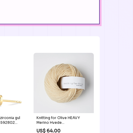
zirconia gul
Knitting for Olive HEAVY
m 592802
Merino Hvede
Farve_Kirsebærblomst
US$ 64.00