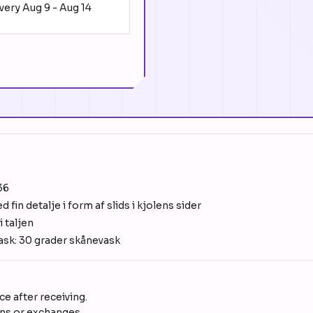
ivery
Aug 9
-
Aug 14
36
fin detalje i form af slids i kjolens sider
 taljen
ask: 30 grader skånevask
e after receiving.
rns or exchanges.