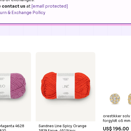
 contact us
at
[email protected]
urn & Exchange Policy
orestikker solv 
forgyldt o5 m
537373
Magenta 4628
Sandnes Line Spicy Orange
US$ 196.00
 610
3819 Farve_451 Navy