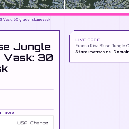
:S Vask: 30 grader skånevask
LIVE SPEC
se Jungle
Fransa Kisa Bluse Jungle 
Store:
matisco.be ·
Domain
S Vask: 30
sk
rn more
USA
Change