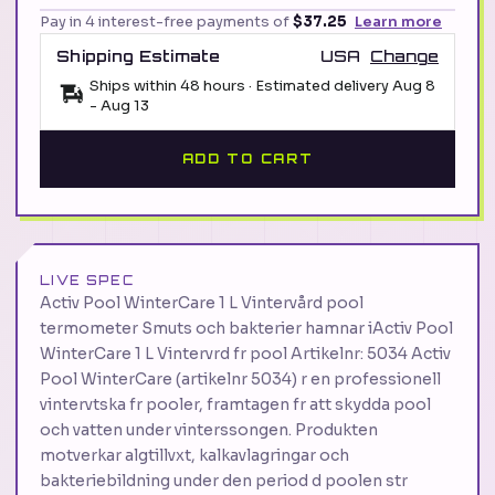
Pay in 4 interest-free payments of
$37.25
Learn more
Shipping Estimate
USA
Change
Ships within 48 hours · Estimated delivery
Aug 8
-
Aug 13
ADD TO CART
LIVE SPEC
Activ Pool WinterCare 1 L Vintervård pool
termometer Smuts och bakterier hamnar iActiv Pool
WinterCare 1 L Vintervrd fr pool Artikelnr: 5034 Activ
Pool WinterCare (artikelnr 5034) r en professionell
vintervtska fr pooler, framtagen fr att skydda pool
och vatten under vinterssongen. Produkten
motverkar algtillvxt, kalkavlagringar och
bakteriebildning under den period d poolen str