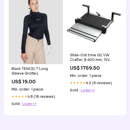
Slide-Out trine G2 VW
Crafter, B 400 mm, 12V
THULE MARKISE 1200
US$ 1759.50
Black TENCEL™ Long
posemarkise
Sleeve Größe:L
Min. order: 1 piece
US$ 19.00
★★★★★
4.5 (9 reviews)
Min. order: 1 piece
Sold :
Login>>
★★★★★
4.8 (18 reviews)
Sold :
Login>>