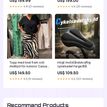
US$ 159.99
US$ 159.00
SPARA MER:🔥🔥KÖP 3 FÅ 1
GRATIS (4 PAR)
★★★★★
4.9 (21 reviews)
★★★★★
4.6 (25 reviews)
Topp med knut fram och
Högt motståndskraftig
midikjol för kvinnor Casual
cykelsadel Farge:Blå
Set Storlek:M
US$ 149.50
US$ 109.50
★★★★★
4.5 (9 reviews)
★★★★★
4.6 (30 reviews)
Recommand Products