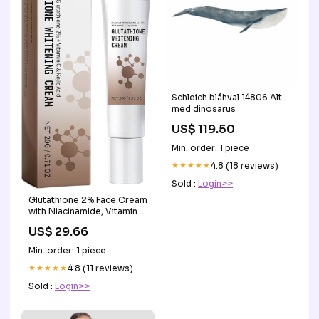
Schleich blåhval 14806 Alt
med dinosarus
US$ 119.50
Min. order: 1 piece
★★★★★
4.8 (18 reviews)
Sold :
Login>>
Glutathione 2% Face Cream
with Niacinamide, Vitamin C
& Kojic Acid
US$ 29.66
Min. order: 1 piece
★★★★★
4.8 (11 reviews)
Sold :
Login>>