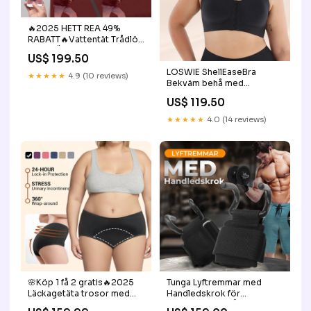
🔥2025 HETT REA 49%
RABATT🔥Vattentät Trådlös
Smart Övervakningskamera
US$ 199.50
Save Energy
LOSWIE ShellEaseBra
★★★★★
4.9 (10 reviews)
Bekväm behå med
knäppning fram Storlek:XL
US$ 119.50
★★★★★
4.0 (14 reviews)
🌸Köp 1 få 2 gratis🔥2025
Tunga Lyftremmar med
Läckagetäta trosor med
Handledskrok för
hög midja 家居
Styrketräning KÖP MER