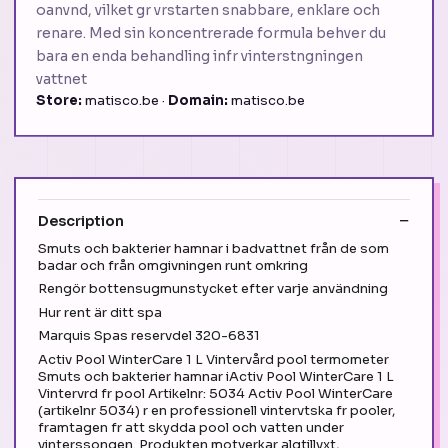
oanvnd, vilket gr vrstarten snabbare, enklare och
renare. Med sin koncentrerade formula behver du
bara en enda behandling infr vinterstngningen
vattnet
Store:
matisco.be ·
Domain:
matisco.be
Description
Smuts och bakterier hamnar i badvattnet från de som
badar och från omgivningen runt omkring
Rengör bottensugmunstycket efter varje användning
Hur rent är ditt spa
Marquis Spas reservdel 320-6831
Activ Pool WinterCare 1 L Vintervård pool termometer
Smuts och bakterier hamnar iActiv Pool WinterCare 1 L
Vintervrd fr pool Artikelnr: 5034 Activ Pool WinterCare
(artikelnr 5034) r en professionell vintervtska fr pooler,
framtagen fr att skydda pool och vatten under
vinterssongen. Produkten motverkar algtillvxt,