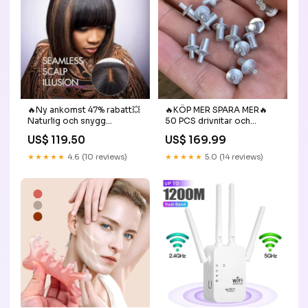
🔥Ny ankomst 47% rabatt💥
🔥KÖP MER SPARA MER🔥
Naturlig och snygg
50 PCS drivnitar och
bobperuk för kvinnor
försänkta nitar Modell:5*7
US$ 119.50
US$ 169.99
Mother\'s Day
Nitar för drivning
★★★★★
4.6 (10 reviews)
★★★★★
5.0 (14 reviews)