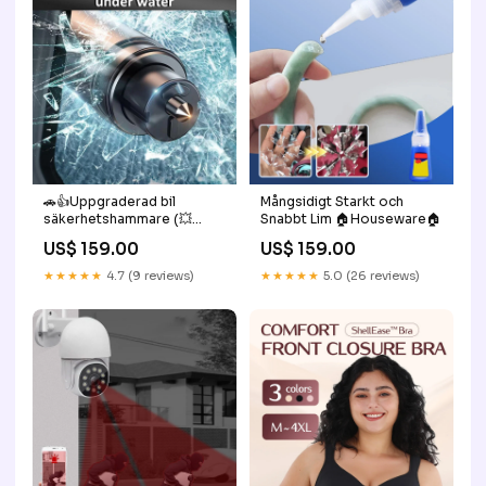
🚗👍Uppgraderad bil
Mångsidigt Starkt och
säkerhetshammare (💥
Snabbt Lim 🏠️Houseware🏠️
Flyktverktyg) home
US$ 159.00
US$ 159.00
★★★★★
4.7 (9 reviews)
★★★★★
5.0 (26 reviews)