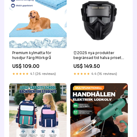
Premium kylmatta för
⏰2025 nya produkter
husdjur Färg:Mörkgrå
begränsad tid halva priset
event✨Automatisk
US$ 109.00
US$ 149.50
mörkare svetshjälm för att
säkerställa ögonsäkerhet
★★★★★
4.1 (26 reviews)
★★★★★
4.4 (16 reviews)
🚗Car Accessory🏍️