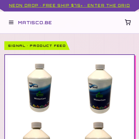
NEON DROP · FREE SHIP $75+ · ENTER THE GRID
MATISCO.BE
SIGNAL · PRODUCT FEED