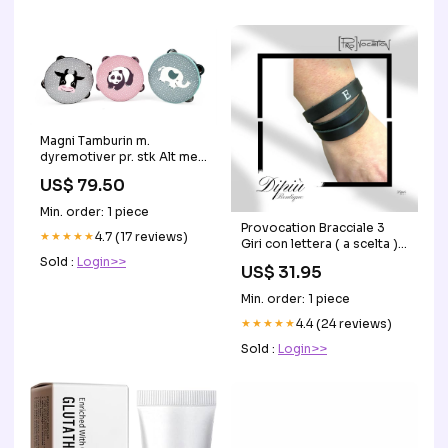
Magni Tamburin m.
dyremotiver pr. stk Alt med
dinosarus
US$ 79.50
Min. order: 1 piece
Provocation Bracciale 3
★★★★★
4.7 (17 reviews)
Giri con lettera ( a scelta )
ametista
Sold :
Login>>
US$ 31.95
Min. order: 1 piece
★★★★★
4.4 (24 reviews)
Sold :
Login>>