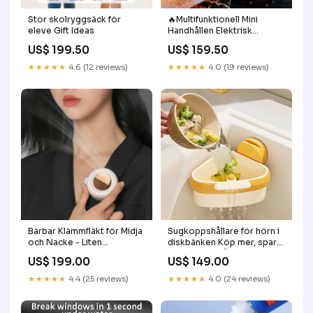
Stor skolryggsäck för
🔥Multifunktionell Mini
eleve Gift Ideas
Handhållen Elektrisk
Lödkolv🔧🎯 Women Cloth
US$ 199.50
US$ 159.50
★★★★★
4.6 (12 reviews)
★★★★★
4.0 (19 reviews)
Bärbar Klämmfläkt för Midja
Sugkoppshållare för hörn i
och Nacke - Liten
diskbänken Köp mer, spara
Virvelvind Alla Hjärtans Dag
mer:⌛Köp 2 få 1 gratis
US$ 199.00
US$ 149.00
under en begränsad tid.🔥
★★★★★
4.4 (25 reviews)
★★★★★
4.0 (24 reviews)