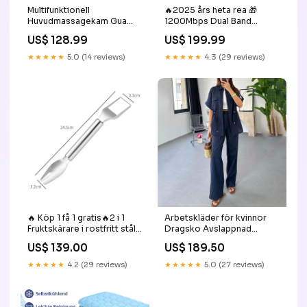
Multifunktionell
🔥2025 års heta rea 🎁
Huvudmassagekam Gua
1200Mbps Dual Band
Sha Verktyg Färg:Rosa
(5GHz/2.4GHz) WiFi-
US$ 128.99
US$ 199.99
förlängare täcker 10 000
kvm och 50 enheter
★★★★★
5.0 (14 reviews)
★★★★★
4.3 (29 reviews)
Clothing & Accessories
🔥 Köp 1 få 1 gratis🔥2 i 1
Arbetskläder för kvinnor
Fruktskärare i rostfritt stål
Dragsko Avslappnad
Gaffelskivare Antal:🔥🔥Köp
Cargo 2-delat set 🔥Hot
US$ 139.00
US$ 189.50
2 få 3 gratis
Sale
★★★★★
4.2 (29 reviews)
★★★★★
5.0 (27 reviews)