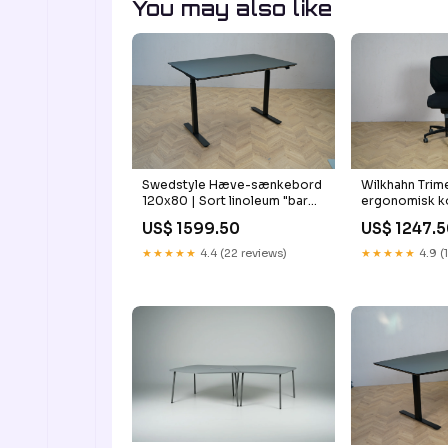
You may also like
Swedstyle Hæve-sænkebord
Wilkhahn Trim
120x80 | Sort linoleum "bar
ergonomisk k
lager +30"]
3D-bevægels
US$ 1599.50
US$ 1247.
opbevaring
★★★★★
4.4 (22 reviews)
★★★★★
4.9 (