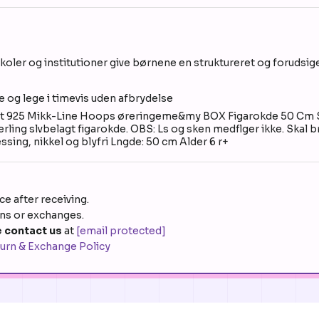
oler og institutioner give børnene en struktureret og forudsig
e og lege i timevis uden afbrydelse
 925 Mikk-Line Hoops øreringeme&my BOX Figarokde 50 Cm Slv
ng slvbelagt figarokde. OBS: Ls og sken medflger ikke. Skal br
ssing, nikkel og blyfri Lngde: 50 cm Alder 6 r+
e after receiving.
rns or exchanges.
 contact us
at
[email protected]
urn & Exchange Policy