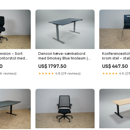
Dencon hæve-sænkebord
ension – Sort
Konferencestol 
med Smokey Blue linoleum |
ontorstol med
krom stel – sta
Med mavebue - 160 × 90 Four
e Kontor
mødestol Hjert
US$ 1797.50
50
US$ 447.50
Sure 99 mødestol marmlæn
hjørne Skriveb
★★★★★
4.8 (29 reviews)
16 reviews)
★★★★★
4.6 (29