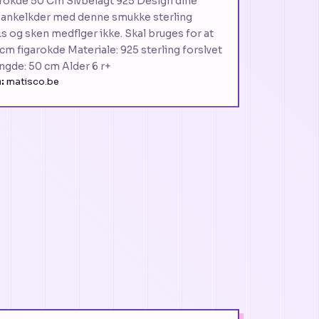
okde 50 Cm Slvbelagt 925 Design dine
 ankelkder med denne smukke sterling
Ls og sken medflger ikke. Skal bruges for at
 cm figarokde Materiale: 925 sterling forslvet
Lngde: 50 cm Alder 6 r+
:
matisco.be