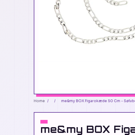
Home
/
/
me&my BOX Figarokæde 50 Cm - Sølvbel
me&my BOX Fig