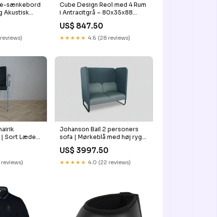
ve-sænkebord
Cube Design Reol med 4 Rum
g Akustisk
i Antracitgrå – 80x35x88
Kontor opbevaring
US$ 847.50
 reviews)
★★★★★
4.6 (28 reviews)
Johanson Bail 2 personers
airik
sofa | Mørkeblå med høj ryg
 | Sort Læder
Stol
rstole
US$ 3997.50
★★★★★
4.0 (22 reviews)
 reviews)