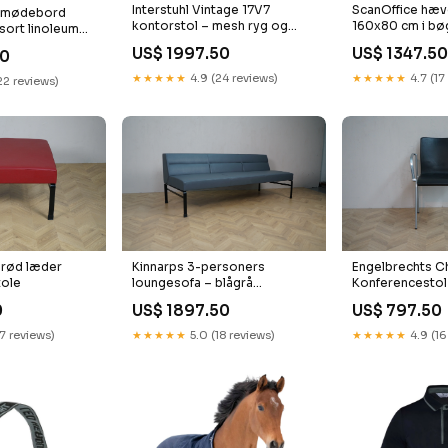
ScanOffice hæ
Interstuhl Vintage 17V7
a mødebord
160x80 cm i bø
kontorstol – mesh ryg og
sort linoleum
afskærmning
armlæn "bar lager +40"
b
US$ 1347.50
US$ 1997.50
50
★★★★★
4.7 (17
★★★★★
4.9 (24 reviews)
22 reviews)
– rød læder
Kinnarps 3-personers
Engelbrechts Ch
tole
loungesofa – blågrå
Konferencestol
kunstlæder Udtr
med Armlæn Ba
0
US$ 1897.50
US$ 797.50
17 reviews)
★★★★★
5.0 (18 reviews)
★★★★★
4.9 (16