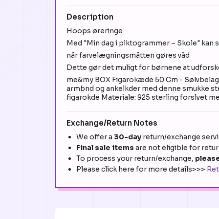
Description
Hoops øreringe
Med "Min dag i piktogrammer – Skole" kan sk
når farvelægningsmåtten gøres våd
Dette gør det muligt for børnene at udforsk
me&my BOX Figarokæde 50 Cm - Sølvbelagt
armbnd og ankelkder med denne smukke sterli
figarokde Materiale: 925 sterling forslvet me
Exchange/Return Notes
We offer a
30-day
return/exchange servic
Final sale items
are not eligible for retu
To process your return/exchange,
please
Please click here for more details>>>
Ret