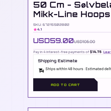
50 Cm - Sølvbe
Mikk-Line Hoops
SKU: 67215502802
4.1
USD59.00
USD105.00
Pay in 4 interest-free payments of
$14.75
Lea
Shipping Estimate
Ships within 48 hours · Estimated del
ADD TO CART