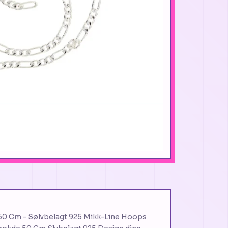
 Cm - Sølvbelagt 925 Mikk-Line Hoops