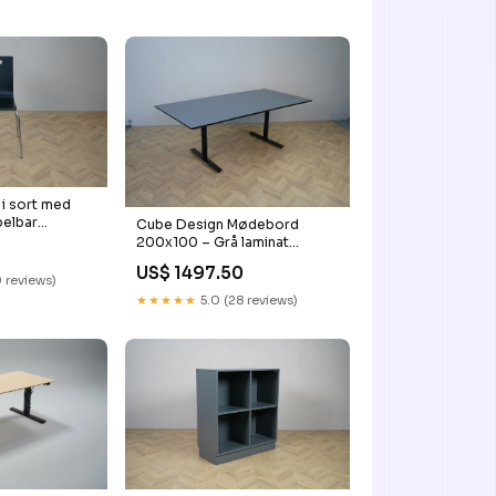
i sort med
belbar
Cube Design Mødebord
eformet
200x100 – Grå laminat
ord
Konferencebord
US$ 1497.50
 reviews)
★★★★★
5.0 (28 reviews)