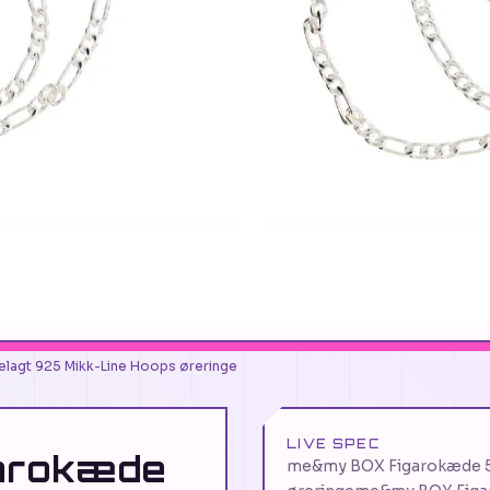
agt 925 Mikk-Line Hoops øreringe
LIVE SPEC
arokæde
me&my BOX Figarokæde 50