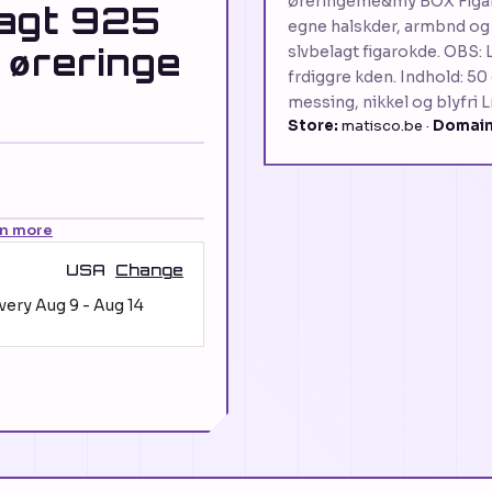
øreringeme&my BOX Figar
lagt 925
egne halskder, armbnd og
 øreringe
slvbelagt figarokde. OBS: 
frdiggre kden. Indhold: 50
messing, nikkel og blyfri 
Store:
matisco.be ·
Domain
rn more
USA
Change
ivery
Aug 9
-
Aug 14