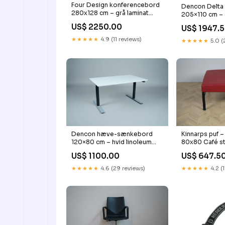
Four Design konferencebord
Dencon Delt
280x128 cm – grå laminat
205×110 cm – 
Bordskærme
Personaleska
US$ 2250.00
US$ 1947.
★★★★★
4.9 (11 reviews)
★★★★★
5.0 (
Dencon hæve-sænkebord
Kinnarps puf 
120×80 cm – hvid linoleum
80x80 Café s
Opbevaring
US$ 1100.00
US$ 647.5
★★★★★
4.6 (29 reviews)
★★★★★
4.2 (