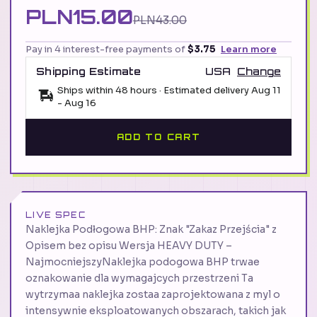
PLN15.00
PLN43.00
Pay in 4 interest-free payments of
$3.75
Learn more
Shipping Estimate
USA
Change
Ships within 48 hours · Estimated delivery
Aug 11
-
Aug 16
ADD TO CART
LIVE SPEC
Naklejka Podłogowa BHP: Znak "Zakaz Przejścia" z
Opisem bez opisu Wersja HEAVY DUTY –
NajmocniejszyNaklejka podogowa BHP trwae
oznakowanie dla wymagajcych przestrzeni Ta
wytrzymaa naklejka zostaa zaprojektowana z myl o
intensywnie eksploatowanych obszarach, takich jak