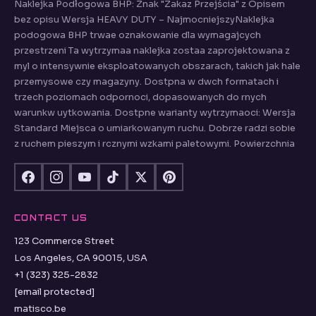
Naklejka Podłogowa BHP: Znak "Zakaz Przejścia" z Opisem
bez opisu Wersja HEAVY DUTY – NajmocniejszyNaklejka
podogowa BHP trwae oznakowanie dla wymagajcych
przestrzeni Ta wytrzymaa naklejka zostaa zaprojektowana z
myl o intensywnie eksploatowanych obszarach, takich jak hale
przemysowe czy magazyny. Dostpna w dwch formatach i
trzech poziomach odpornoci, dopasowanych do rnych
warunkw uytkowania. Dostpne warianty wytrzymaoci: Wersja
Standard Miejsca o umiarkowanym ruchu. Dobrze radzi sobie
z ruchem pieszym i rcznymi wzkami paletowymi. Powierzchnia
CONTACT US
123 Commerce Street
Los Angeles, CA 90015, USA
+1 (323) 325-2832
[email protected]
matisco.be