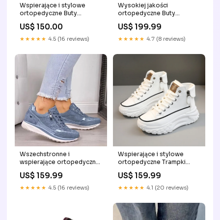
Wspierające i stylowe
Wysokiej jakości
ortopedyczne Buty
ortopedyczne Buty
Color:Style 2
Color:Style 7
US$ 150.00
US$ 199.99
★★★★★
4.5 (16 reviews)
★★★★★
4.7 (8 reviews)
Wszechstronne i
Wspierające i stylowe
wspierające ortopedyczne
ortopedyczne Trampki
Trampki winner sneakers
winner sneakers
US$ 159.99
US$ 159.99
★★★★★
4.5 (16 reviews)
★★★★★
4.1 (20 reviews)