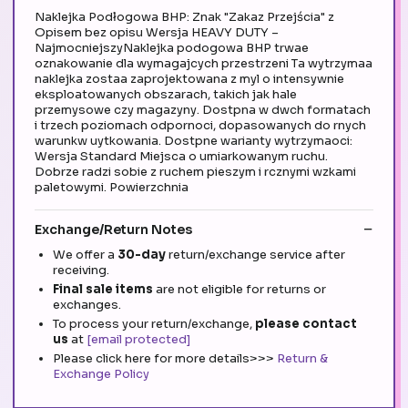
Naklejka Podłogowa BHP: Znak "Zakaz Przejścia" z
Opisem bez opisu Wersja HEAVY DUTY –
NajmocniejszyNaklejka podogowa BHP trwae
oznakowanie dla wymagajcych przestrzeni Ta wytrzymaa
naklejka zostaa zaprojektowana z myl o intensywnie
eksploatowanych obszarach, takich jak hale
przemysowe czy magazyny. Dostpna w dwch formatach
i trzech poziomach odpornoci, dopasowanych do rnych
warunkw uytkowania. Dostpne warianty wytrzymaoci:
Wersja Standard Miejsca o umiarkowanym ruchu.
Dobrze radzi sobie z ruchem pieszym i rcznymi wzkami
paletowymi. Powierzchnia
Exchange/Return Notes
We offer a
30-day
return/exchange service after
receiving.
Final sale items
are not eligible for returns or
exchanges.
To process your return/exchange,
please contact
us
at
[email protected]
Please click here for more details>>>
Return &
Exchange Policy