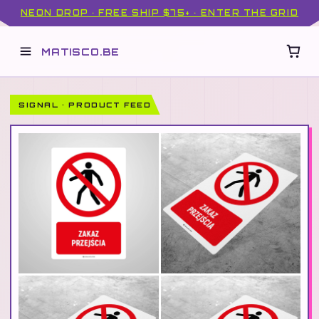
NEON DROP · FREE SHIP $75+ · ENTER THE GRID
MATISCO.BE
SIGNAL · PRODUCT FEED