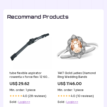
Recommand Products
tube flexible aspirator
14KT Gold Ladies Diamond
rowenta x force flex 12 60
Ring Wedding Bands
ss 2230003004
US$ 29.62
US$ 1146.00
Titel:Default Title
Min. order: 1 piece
Min. order: 1 piece
★★★★★
4.0 (28 reviews)
★★★★★
4.0 (10 reviews)
Sold :
Login>>
Sold :
Login>>