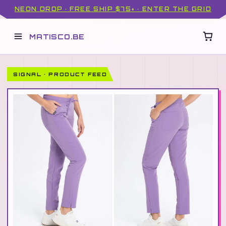
NEON DROP · FREE SHIP $75+ · ENTER THE GRID
MATISCO.BE
SIGNAL · PRODUCT FEED