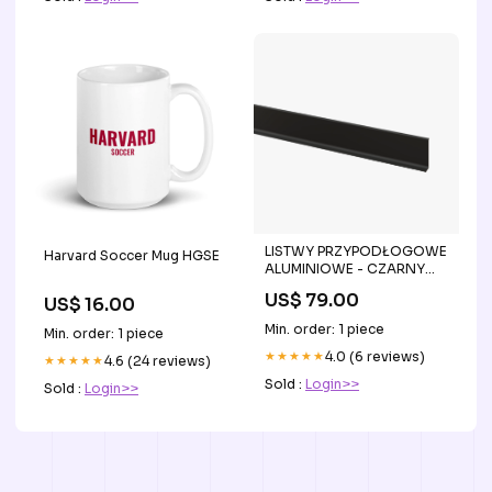
Patients on Glucagon-Like
LISTWY PRZYPODŁOGOWE
Harvard Soccer Mug HGSE
ALUMINIOWE - CZARNY
MAT. - 270 CM lamele
US$ 79.00
US$ 16.00
naścienne
Min. order: 1 piece
Min. order: 1 piece
★★★★★
4.0 (6 reviews)
★★★★★
4.6 (24 reviews)
Sold :
Login>>
Sold :
Login>>