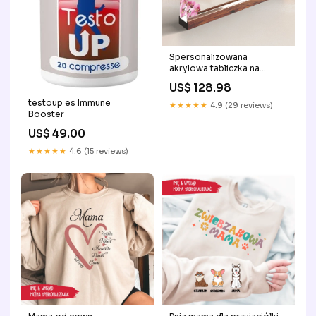
Spersonalizowana
akrylowa tabliczka na
biurko Styl:PROJEKT #1
US$ 128.98
testoup es Immune
★★★★★
4.9 (29 reviews)
Booster
US$ 49.00
★★★★★
4.6 (15 reviews)