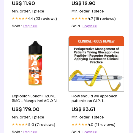
US$ 11.90
US$ 12.90
Min. order: 1 piece
Min. order: 1 piece
★★★★★
4.4 (23 reviews)
★★★★★
4.7 (16 reviews)
Sold :
Login>>
Sold :
Login>>
Explosion Longfill 120ML
How should we approach
3MG - Mango incl VG & Nic
patients on GLP-1
shot Wholesale
agonists? Check out this
US$ 179.00
US$ 23.61
excellent editorial from Dr.
Girish Joshi, "Clarifying the
Min. order: 1 piece
Min. order: 1 piece
Guidelines and Decoding
★★★★★
5.0 (7 reviews)
the Enigma: Strategies for
★★★★★
4.0 (11 reviews)
Anesthetic Management of
Sold :
Login>>
Sold :
Login>>