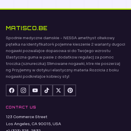
MATISCO.BE
Spodnie medyczne damskie - NESSA amethyst oliwkowy
pętelka na identyfikator4 pojemne kieszenie 2 warianty dugoci
nogawki pozwalajce dopasowa si do Twojego wzrostu
Elastyczna guma w pasie z dodatkow regulacj za pomoc
troczka (sznureczka) Slimowane nogawki, ktre nie poszerzaj
ng Przyjemny w dotyku i elastyczny materia Rozcicia z boku
nogawki podkrelajce kobiecy styl
CONTACT US
123 Commerce Street
Los Angeles, CA 90015, USA
+1 (323) 325-2832