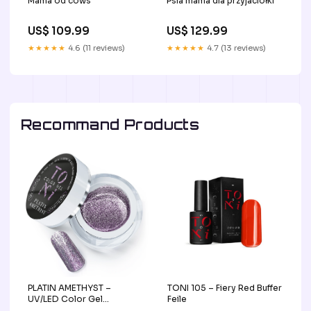
Mama od cows
Psia mama dla przyjaciółki
US$ 109.99
US$ 129.99
★★★★★
4.6 (11 reviews)
★★★★★
4.7 (13 reviews)
Recommand Products
PLATIN AMETHYST –
TONI 105 – Fiery Red Buffer
UV/LED Color Gel
Feile
dehydrator