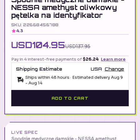
NESSA amethyst oliwkowy
pętelka na identyfikator
SKU: 22668456788
4.3
USD104.95
USD137.95
Pay in 4 interest-free payments of
$26.24
Learn more
Shipping Estimate
USA
Change
Ships within 48 hours · Estimated delivery
Aug 9
-
Aug 14
ADD TO CART
LIVE SPEC
Spodnie medyczne damskie - NESSA amethyst