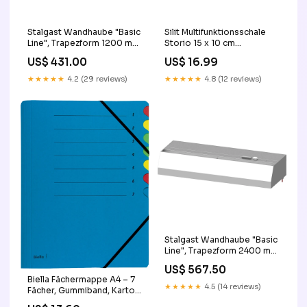
Stalgast Wandhaube "Basic
Silit Multifunktionsschale
Line", Trapezform 1200 mm
Storio 15 x 10 cm
x 1100 mm mit
Knoblauchpresse
US$ 431.00
US$ 16.99
Flammschutzfilter Typ B OK
★★★★★
4.2 (29 reviews)
★★★★★
4.8 (12 reviews)
Stalgast Wandhaube "Basic
Line", Trapezform 2400 mm
x 800 mm mit
US$ 567.50
Flammschutzfilter Typ B
Biella Fächermappe A4 – 7
REVIEW
★★★★★
4.5 (14 reviews)
Fächer, Gummiband, Karton,
Blau base-discountable