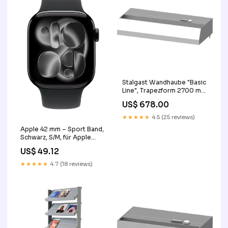
Stalgast Wandhaube "Basic
Line", Trapezform 2700 mm
x 1100 mm mit
US$ 678.00
Flammschutzfilter Typ B OK
★★★★★
4.5 (25 reviews)
Apple 42 mm – Sport Band,
Schwarz, S/M, für Apple
Watch base-discountable
US$ 49.12
★★★★★
4.7 (18 reviews)