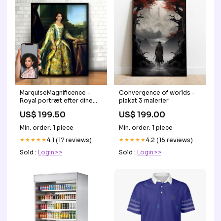
MarquiseMagnificence -
Convergence of worlds -
Royal portræt efter dine
plakat 3 malerier
fotos gorilla
US$ 199.50
US$ 199.00
Min. order: 1 piece
Min. order: 1 piece
★★★★★
4.1 (17 reviews)
★★★★★
4.2 (16 reviews)
Sold :
Login>>
Sold :
Login>>