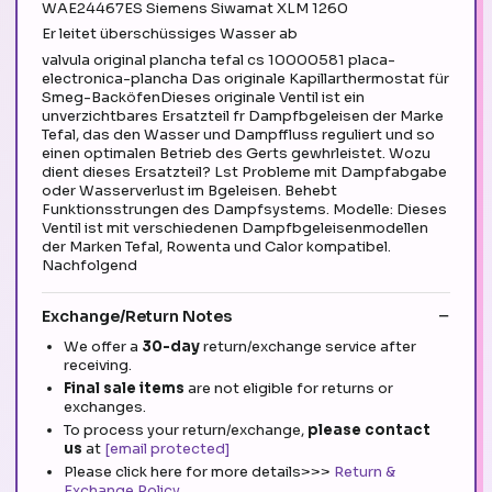
WAE24467ES Siemens Siwamat XLM 1260
Er leitet überschüssiges Wasser ab
valvula original plancha tefal cs 10000581 placa-
electronica-plancha Das originale Kapillarthermostat für
Smeg-BacköfenDieses originale Ventil ist ein
unverzichtbares Ersatzteil fr Dampfbgeleisen der Marke
Tefal, das den Wasser und Dampffluss reguliert und so
einen optimalen Betrieb des Gerts gewhrleistet. Wozu
dient dieses Ersatzteil? Lst Probleme mit Dampfabgabe
oder Wasserverlust im Bgeleisen. Behebt
Funktionsstrungen des Dampfsystems. Modelle: Dieses
Ventil ist mit verschiedenen Dampfbgeleisenmodellen
der Marken Tefal, Rowenta und Calor kompatibel.
Nachfolgend
Exchange/Return Notes
We offer a
30-day
return/exchange service after
receiving.
Final sale items
are not eligible for returns or
exchanges.
To process your return/exchange,
please contact
us
at
[email protected]
Please click here for more details>>>
Return &
Exchange Policy