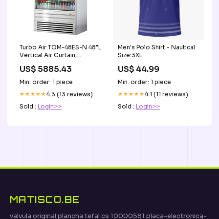
Turbo Air TOM-48ES-N 48"L
Men's Polo Shirt - Nautical
Vertical Air Curtain,
Size:3XL
Stainless steel
US$ 5885.43
US$ 44.99
freeshipping
Min. order: 1 piece
Min. order: 1 piece
★★★★★
4.3 (13 reviews)
★★★★★
4.1 (11 reviews)
Sold :
Login>>
Sold :
Login>>
MATISCO.BE
valvula original plancha tefal cs 10000581 placa-electronica-