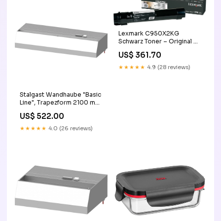
Lexmark C950X2KG
Schwarz Toner – Original –
38'000 Seiten – für
US$ 361.70
Lexmark C950de base-
discountable
★★★★★
4.9 (28 reviews)
Stalgast Wandhaube "Basic
Line", Trapezform 2100 mm
x 800 mm mit
US$ 522.00
Flammschutzfilter Typ B OK
★★★★★
4.0 (26 reviews)