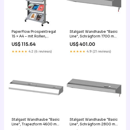
PaperFlow Prospektregal
Stalgast Wandhaube "Basic
15 × A4 – mit Rollen,
Line", Schrägform 1700 mm
verstellbare Ablagen –
x 600 mm mit
US$ 115.64
US$ 401.00
Metall/Kunststoff, grau –
Flammschutzfilter Typ B OK
Uno K502555 base-
★★★★★
4.2 (6 reviews)
★★★★★
4.9 (21 reviews)
discountable
Stalgast Wandhaube "Basic
Stalgast Wandhaube "Basic
Line", Trapezform 4600 mm
Line", Schrägform 2800 mm
x 1100 mm mit
x 600 mm mit