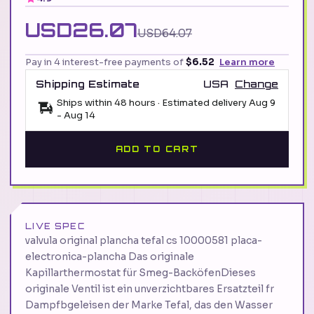
USD26.07
USD64.07
Pay in 4 interest-free payments of
$6.52
Learn more
Shipping Estimate
USA
Change
Ships within 48 hours · Estimated delivery
Aug 9
-
Aug 14
ADD TO CART
LIVE SPEC
valvula original plancha tefal cs 10000581 placa-
electronica-plancha Das originale
Kapillarthermostat für Smeg-BacköfenDieses
originale Ventil ist ein unverzichtbares Ersatzteil fr
Dampfbgeleisen der Marke Tefal, das den Wasser