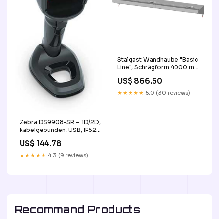
Stalgast Wandhaube "Basic
Line", Schrägform 4000 mm
x 600 mm mit
US$ 866.50
Flammschutzfilter Typ B OK
★★★★★
5.0 (30 reviews)
Zebra DS9908-SR – 1D/2D,
kabelgebunden, USB, IP52
base-discountable
US$ 144.78
★★★★★
4.3 (9 reviews)
Recommand Products