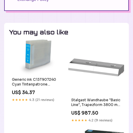
You may also like
Generic ink C13T907240
Cyan Tintenpatrone
(Kompatibel) – 7'830
US$ 34.37
Seiten – für Epson
WorkForce Pro WF-6090
★★★★★
4.3 (21 reviews)
Stalgast Wandhaube "Basic
base-discountable
Line", Trapezform 3800 mm
x 1000 mm mit
US$ 987.50
Flammschutzfilter Typ B OK
★★★★★
4.2 (9 reviews)