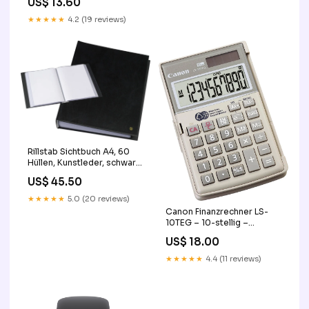
US$ 13.60
★★★★★
4.2 (19 reviews)
Rillstab Sichtbuch A4, 60
Hüllen, Kunstleder, schwarz
base-discountable
US$ 45.50
★★★★★
5.0 (20 reviews)
Canon Finanzrechner LS-
10TEG – 10-stellig –
Solar/Batterie – Grau base-
US$ 18.00
discountable
★★★★★
4.4 (11 reviews)