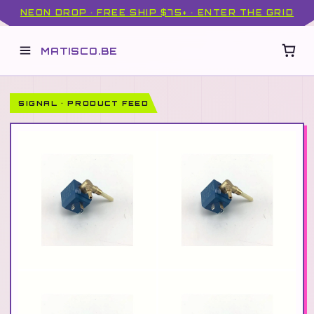
NEON DROP · FREE SHIP $75+ · ENTER THE GRID
MATISCO.BE
SIGNAL · PRODUCT FEED