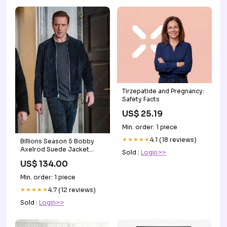
Tirzepatide and Pregnancy:
Safety Facts
US$ 25.19
Min. order: 1 piece
★★★★★
4.1 (18 reviews)
Billions Season 5 Bobby
Axelrod Suede Jacket
Sold :
Login>>
size:2XL
US$ 134.00
Min. order: 1 piece
★★★★★
4.7 (12 reviews)
Sold :
Login>>