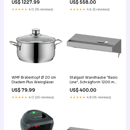
US$ 1227.99
US$ 558.00
Flammschutzfilter Typ B
Flammschutzfilter Typ B
REVIEW
READY
★★★★★
4.0 (15 reviews)
★★★★★
4.6 (5 reviews)
WMF Bratentopf Ø 20 cm
Stalgast Wandhaube "Basic
Diadem Plus Weingläser
Line", Schrägform 1200 mm
x 600 mm mit
US$ 79.99
US$ 400.00
Flammschutzfilter Typ B
READY
★★★★★
4.0 (25 reviews)
★★★★★
4.8 (16 reviews)