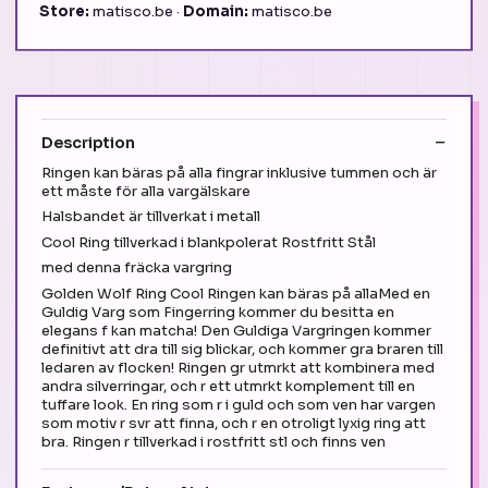
Store:
matisco.be ·
Domain:
matisco.be
Description
Ringen kan bäras på alla fingrar inklusive tummen och är
ett måste för alla vargälskare
Halsbandet är tillverkat i metall
Cool Ring tillverkad i blankpolerat Rostfritt Stål
med denna fräcka vargring
Golden Wolf Ring Cool Ringen kan bäras på allaMed en
Guldig Varg som Fingerring kommer du besitta en
elegans f kan matcha! Den Guldiga Vargringen kommer
definitivt att dra till sig blickar, och kommer gra braren till
ledaren av flocken! Ringen gr utmrkt att kombinera med
andra silverringar, och r ett utmrkt komplement till en
tuffare look. En ring som r i guld och som ven har vargen
som motiv r svr att finna, och r en otroligt lyxig ring att
bra. Ringen r tillverkad i rostfritt stl och finns ven