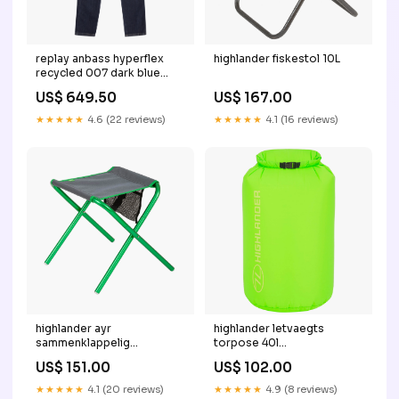
replay anbass hyperflex
highlander fiskestol 10L
recycled 007 dark blue
60831-94
US$ 649.50
US$ 167.00
★★★★★
4.6 (22 reviews)
★★★★★
4.1 (16 reviews)
highlander ayr
highlander letvaegts
sammenklappelig
torpose 40l
campingstol Comfort Limit
women20231115tagfix
US$ 151.00
US$ 102.00
-2¬∞
★★★★★
4.1 (20 reviews)
★★★★★
4.9 (8 reviews)