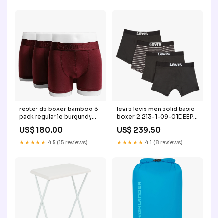
rester ds boxer bamboo 3
levi s levis men solid basic
pack regular le burgundy
boxer 2 213-1-09-01DEEP
200057069999 Black
NAVY
US$ 180.00
US$ 239.50
★★★★★
4.5 (15 reviews)
★★★★★
4.1 (8 reviews)