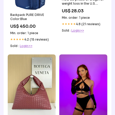
weight loss in the U.S.
compare to peer nations'
US$ 28.03
prices?
Backpack PURE DRIVE
Min. order: 1 piece
Color:Blue
★★★★★
4.8 (21 reviews)
US$ 450.00
Sold :
Login>>
Min. order: 1 piece
★★★★★
4.2 (15 reviews)
Sold :
Login>>