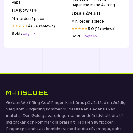
Used Greco JB 800
Papa
Japanese made 4 String
Electric Bass with Gig Bag-
US$ 27.99
US$ 649.50
Sunburst electric bass
Min. order: 1 piece
strings
Min. order: 1 piece
★★★★★
4.5 (5 reviews)
★★★★★
5.0 (11 reviews)
Sold :
Login>>
Sold :
Login>>
MATISCO.BE
Golden Wolf Ring Cool Ringen kan bäras på allaMed en Guldig
Varg som Fingerring kommer du besitta en elegans f kan
matcha! Den Guldiga Vargringen kommer definitivt att dra till
sig blickar, och kommer gra braren till ledaren av flocken!
Ringen gr utmrkt att kombinera med andra silverringar, och r