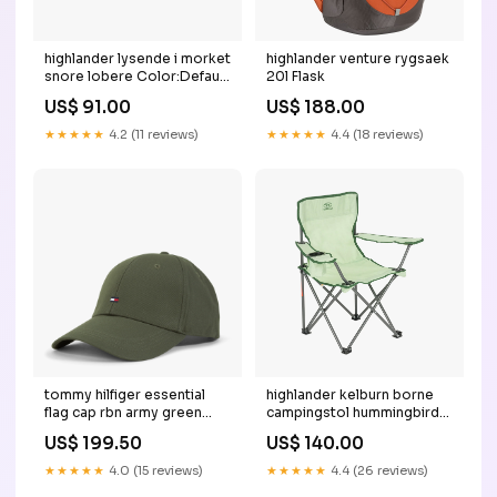
highlander lysende i morket
highlander venture rygsaek
snore lobere Color:Default
20l Flask
Title
US$ 91.00
US$ 188.00
★★★★★
4.2 (11 reviews)
★★★★★
4.4 (18 reviews)
tommy hilfiger essential
highlander kelburn borne
flag cap rbn army green
campingstol hummingbird
material-40% polyester
AW23
US$ 199.50
US$ 140.00
★★★★★
4.0 (15 reviews)
★★★★★
4.4 (26 reviews)