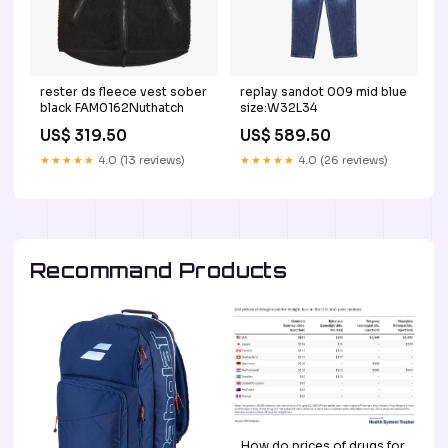
rester ds fleece vest sober
replay sandot 009 mid blue
black FAM0162Nuthatch
size:W32L34
US$ 319.50
US$ 589.50
★★★★★
4.0 (13 reviews)
★★★★★
4.0 (26 reviews)
Recommand Products
How do prices of drugs for