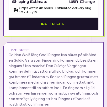
Shipping Estimate
USA
Change
Ships within 48 hours · Estimated delivery
Aug
10
-
Aug 15
ADD TO CART
LIVE SPEC
Golden Wolf Ring Cool Ringen kan bäras på allaMed
en Guldig Varg som Fingerring kommer du besitta en
elegans f kan matcha! Den Guldiga Vargringen
kommer definitivt att dra till sig blickar, och kommer
gra braren till ledaren av flocken! Ringen gr utmrkt att
kombinera med andra silverringar, och r ett utmrkt
komplement till en tuffare look. En ring som r i guld
och som ven har vargen som motiv r svr att finna, och
r en otroligt lyxig ring att bra. Ringen r tillverkad i
rostfritt stl och finns ven