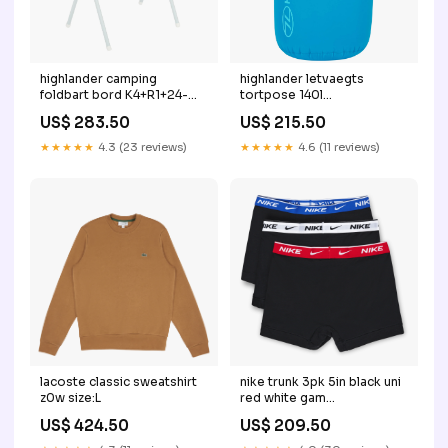
highlander camping
highlander letvaegts
foldbart bord K4+R1+24-
tortpose 140l
20241121
Color:Electric Blue
US$ 283.50
US$ 215.50
★★★★★
4.3 (23 reviews)
★★★★★
4.6 (11 reviews)
lacoste classic sweatshirt
nike trunk 3pk 5in black uni
z0w size:L
red white gam
701203923003
US$ 424.50
US$ 209.50