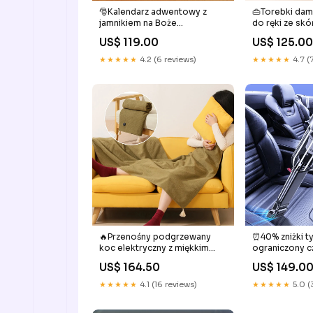
🎅Kalendarz adwentowy z
👜Torebki dams
jamnikiem na Boże
do ręki ze skó
Narodzenie 2024🎁 Styl:C
New Arrival
US$ 119.00
US$ 125.0
★★★★★
4.2 (6 reviews)
★★★★★
4.7 (
🔥Przenośny podgrzewany
⏰40% zniżki t
koc elektryczny z miękkim
ograniczony c
zamkiem błyskawicznym
samochodow
US$ 164.50
US$ 149.0
Typ:Koc +5000 mAh Power
bezprzewodow
Bank
Styl:Ciemnozi
★★★★★
4.1 (16 reviews)
★★★★★
5.0 (
podstawowy