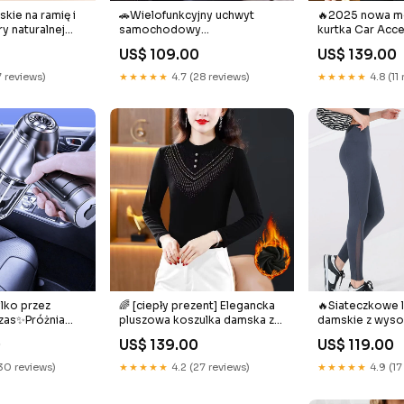
kie na ramię i
🚗Wielofunkcyjny uchwyt
🔥2025 nowa mo
ry naturalnej
samochodowy
kurtka Car Acc
Kolor:Niebieski
0
US$ 109.00
US$ 139.00
7 reviews)
★★★★★
4.7 (28 reviews)
★★★★★
4.8 (11
ylko przez
🌈 [ciepły prezent] Elegancka
🔥Siateczkowe 
zas✨Próżnia
pluszowa koszulka damska z
damskie z wyso
a
koronkowym dołem
boczną kieszeni
0
US$ 139.00
US$ 119.00
a odkurzacz🚗
Kolor:Kawa
brzucha i podn
elony * Zestaw
pośladków Hou
30 reviews)
★★★★★
4.2 (27 reviews)
★★★★★
4.9 (17
Kitchen