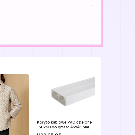
Koryto kablowe PVC dzielone
130x50 do gniazd 45x45 białe
kanał instalacyjny