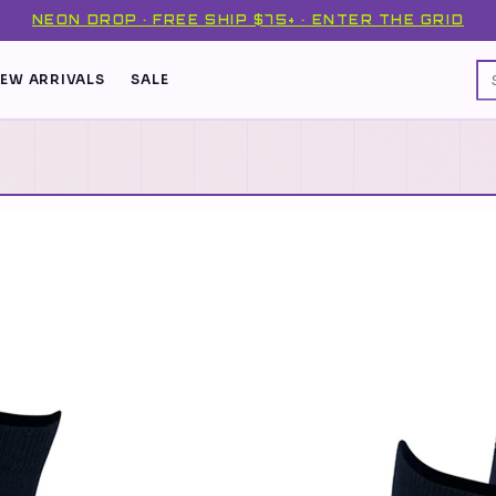
NEON DROP · FREE SHIP $75+ · ENTER THE GRID
EW ARRIVALS
SALE