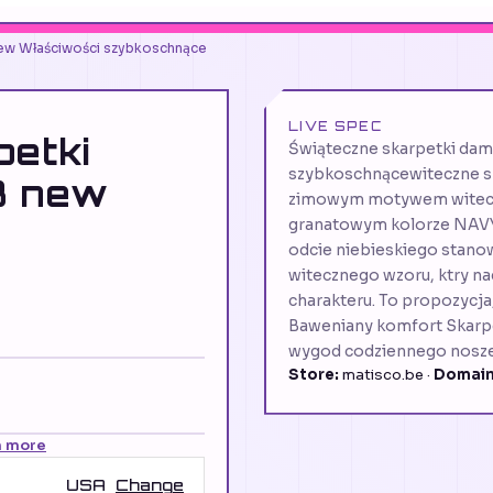
new Właściwości szybkoschnące
LIVE SPEC
petki
Świąteczne skarpetki dam
szybkoschnącewiteczne sk
3 new
zimowym motywem witeczn
granatowym kolorze NAVY 
odcie niebieskiego stanow
witecznego wzoru, ktry n
charakteru. To propozycja,
Baweniany komfort Skarpe
wygod codziennego nosze
Store:
matisco.be ·
Domain
n more
USA
Change