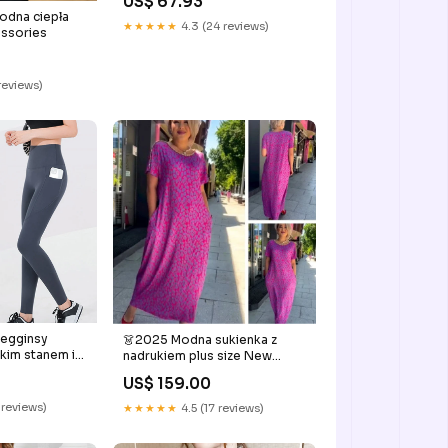
US$ 67.93
exclude_paczkomat
dna ciepła
★★★★★
4.3 (24 reviews)
essories
 reviews)
legginsy
👗2025 Modna sukienka z
kim stanem i
nadrukiem plus size New
ą - kontrola
Arrival
US$ 159.00
oszenie
seware &
 reviews)
★★★★★
4.5 (17 reviews)