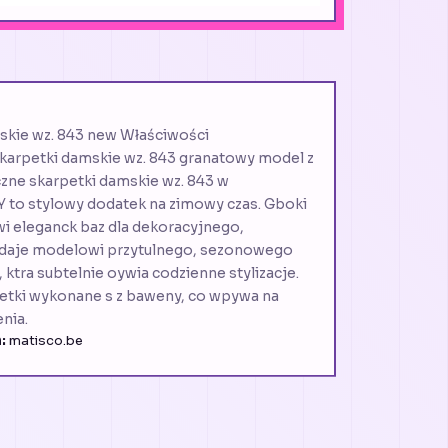
skie wz. 843 new Właściwości
arpetki damskie wz. 843 granatowy model z
e skarpetki damskie wz. 843 w
to stylowy dodatek na zimowy czas. Gboki
i eleganck baz dla dekoracyjnego,
adaje modelowi przytulnego, sezonowego
 ktra subtelnie oywia codzienne stylizacje.
tki wykonane s z baweny, co wpywa na
nia.
:
matisco.be