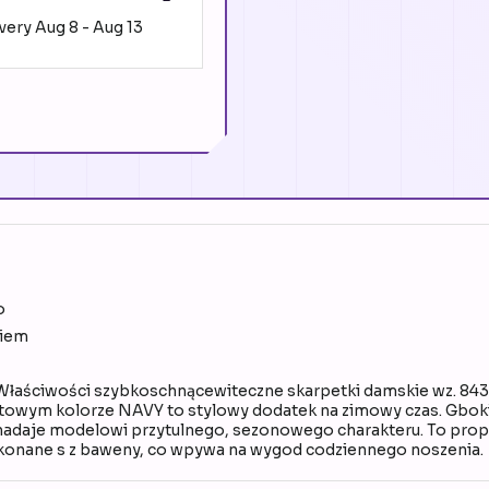
ivery
Aug 8
-
Aug 13
o
niem
w Właściwości szybkoschnącewiteczne skarpetki damskie wz. 
atowym kolorze NAVY to stylowy dodatek na zimowy czas. Gboki
 nadaje modelowi przytulnego, sezonowego charakteru. To propo
ykonane s z baweny, co wpywa na wygod codziennego noszenia.