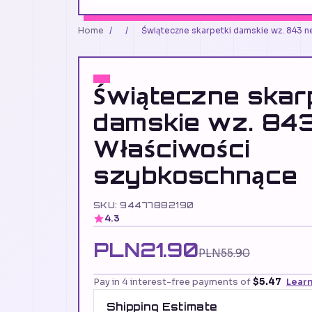
Home
/
/
Świąteczne skarpetki damskie wz. 843 
Świąteczne skar
damskie wz. 84
Właściwości
szybkoschnące
SKU: 94477882190
4.3
PLN21.90
PLN55.90
Pay in 4 interest-free payments of
$5.47
Lear
Shipping Estimate