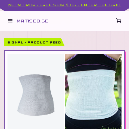
NEON DROP · FREE SHIP $75+ · ENTER THE GRID
MATISCO.BE
SIGNAL · PRODUCT FEED