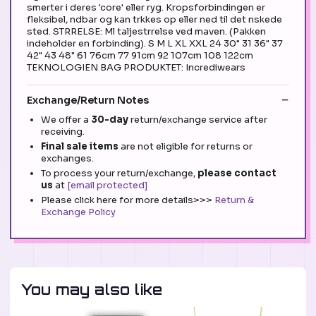
smerter i deres 'core' eller ryg. Kropsforbindingen er
fleksibel, ndbar og kan trkkes op eller ned til det nskede
sted. STRRELSE: Ml taljestrrelse ved maven. (Pakken
indeholder en forbinding). S M L XL XXL 24 30" 31 36" 37
42" 43 48" 61 76cm 77 91cm 92 107cm 108 122cm
TEKNOLOGIEN BAG PRODUKTET: Incrediwears
Exchange/Return Notes
We offer a
30-day
return/exchange service after
receiving.
Final sale items
are not eligible for returns or
exchanges.
To process your return/exchange,
please contact
us
at
[email protected]
Please click here for more details>>>
Return &
Exchange Policy
You may also like