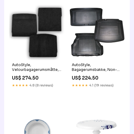
AutoStyle,
AutoStyle,
Velourbagagerumsmåtte,
Bagagerumsbakke, Non-
passer til Mercedes B-
Slip, passer til Mazda 3
US$ 274.50
US$ 224.50
Class W245 2005- (high
Sedan 2003-2009
loading floor) CL437451
KT25471KT
★★★★★
4.8 (8 reviews)
★★★★★
4.1 (19 reviews)