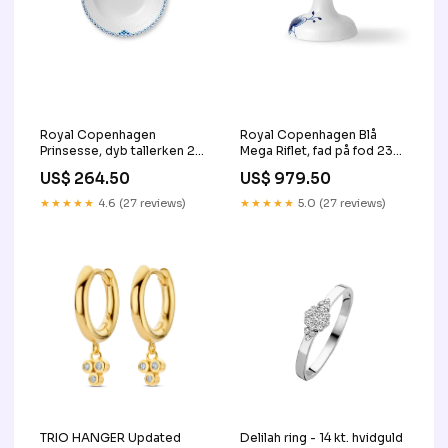
Royal Copenhagen
Royal Copenhagen Blå
Prinsesse, dyb tallerken 21
Mega Riflet, fad på fod 23
cm Gave til ham
cm Priceshape
US$ 264.50
US$ 979.50
★★★★★
4.6 (27 reviews)
★★★★★
5.0 (27 reviews)
TRIO HANGER Updated
Delilah ring - 14 kt. hvidguld