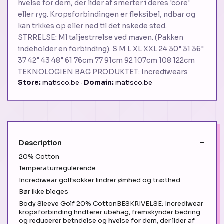
hvelse for dem, der lider af smerter i deres 'core'
eller ryg. Kropsforbindingen er fleksibel, ndbar og
kan trkkes op eller ned til det nskede sted.
STRRELSE: Ml taljestrrelse ved maven. (Pakken
indeholder en forbinding). S M L XL XXL 24 30" 31 36"
37 42" 43 48" 61 76cm 77 91cm 92 107cm 108 122cm
TEKNOLOGIEN BAG PRODUKTET: Incrediwears
Store:
matisco.be ·
Domain:
matisco.be
Description
20% Cotton
Temperaturregulerende
Incrediwear golfsokker lindrer ømhed og træthed
Bør ikke bleges
Body Sleeve Golf 20% CottonBESKRIVELSE: Incrediwear
kropsforbinding hndterer ubehag, fremskynder bedring
og reducerer betndelse og hvelse for dem, der lider af