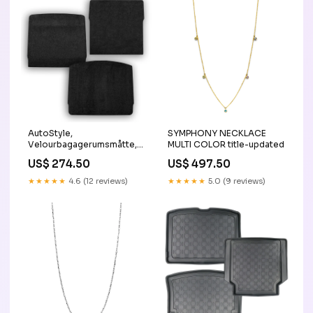
SYMPHONY NECKLACE
AutoStyle,
MULTI COLOR title-updated
Velourbagagerumsmåtte,
passer til Kia Niro II Hybrid
US$ 497.50
US$ 274.50
2022- & e-Niro II (EV)
2022- excl. PHEV (Upper
★★★★★
5.0 (9 reviews)
★★★★★
4.6 (12 reviews)
floor) KT15481KT