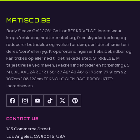
MATISCO.BE
Body Sleeve Golf 20% CottonBESKRIVELSE: Incrediwear
kropsforbinding hndterer ubehag, fremskynder bedring og
reducerer betndelse og hvelse for dem, der lider af smerter i
deres 'core' eller ryg. Kropsforbindingen er fleksibel, ndbar og
kan trkkes op eller ned til det nskede sted. STRRELSE: Ml
taljestrrelse ved maven. (Pakken indeholder en forbinding). S
M L XL XXL 24 30" 31 36" 37 42" 43 48" 61 76cm 77 91cm 92
107cm 108 122cm TEKNOLOGIEN BAG PRODUKTET:
Incrediwears
CONTACT US
123 Commerce Street
Los Angeles, CA 90015, USA