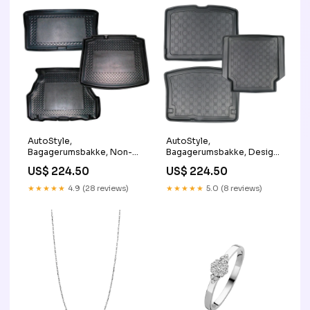
AutoStyle,
AutoStyle,
Bagagerumsbakke, Non-
Bagagerumsbakke, Design,
Slip, passer til Lynk & Co 01
passer til Mazda 6 Station
US$ 224.50
US$ 224.50
2021- KT121445KT
2002-2008 CL464318
★★★★★
4.9 (28 reviews)
★★★★★
5.0 (8 reviews)