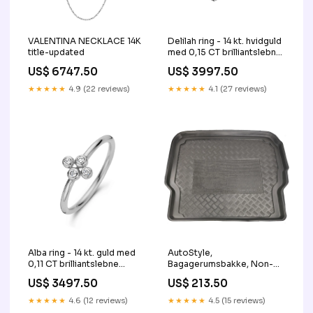
VALENTINA NECKLACE 14K
Delilah ring - 14 kt. hvidguld
title-updated
med 0,15 CT brilliantslebne
diamanter title-updated
US$ 6747.50
US$ 3997.50
★★★★★
4.9 (22 reviews)
★★★★★
4.1 (27 reviews)
Alba ring - 14 kt. guld med
AutoStyle,
0,11 CT brilliantslebne
Bagagerumsbakke, Non-
diamanter Updated
Slip, passer til Mercedes C-
US$ 3497.50
US$ 213.50
Class W204 Kombi 2007-
(short version) CL861637
★★★★★
4.6 (12 reviews)
★★★★★
4.5 (15 reviews)