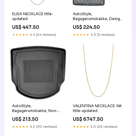
ELISA NECKLACE title-
AutoStyle,
updated
Bagagerumsbakke, Design,
passer til Kia Niro II Hybrid
US$ 447.50
US$ 224.50
2022- & e-Niro II (EV)
2022- excl. PHEV (Upper
★★★★★
4.4 (24 reviews)
★★★★★
4.3 (5 reviews)
floor) KT58224KT
AutoStyle,
VALENTINA NECKLACE 14K
Bagagerumsbakke, Non-
title-updated
Slip, passer til Mercedes E-
US$ 213.50
US$ 6747.50
Class W212 Sedan 2009-
2016 KT22486KT
★★★★★
4.2 (30 reviews)
★★★★★
5.0 (26 reviews)