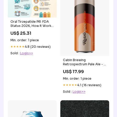
Oral Tirzepatide Pill: FDA
Status 2026, How It Works
& Availability
US$ 25.31
Min. order: 1 piece
★★★★★
4.8 (20 reviews)
Sold :
Login>>
Cabin Brewing
Retrospectrum Pale Ale - 4
x 473mL Alcohol/Vol_14.3%
US$ 17.99
Min. order: 1 piece
★★★★★
4.1 (16 reviews)
Sold :
Login>>