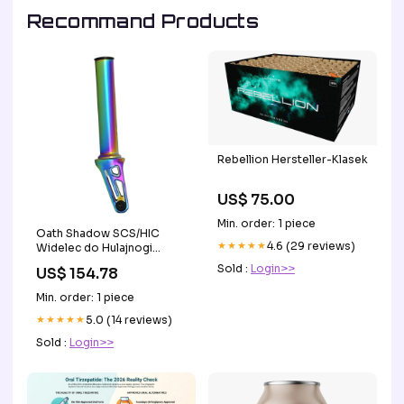
Recommand Products
Rebellion Hersteller-Klasek
US$ 75.00
Min. order: 1 piece
Oath Shadow SCS/HIC
★★★★★
4.6 (29 reviews)
Widelec do Hulajnogi
Wyczynowej - Tęczowy
Sold :
Login>>
US$ 154.78
CUSTOM_197811
Min. order: 1 piece
★★★★★
5.0 (14 reviews)
Sold :
Login>>