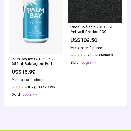
Lindau Nålefilt 9010 - 50
Antracit Bredde:400
US$ 102.50
Min. order: 1 piece
★★★★★
5.0 (14 reviews)
Palm Bay Icy Citrus - 6 x
Sold :
Login>>
355mL Subregion_Port
Moody
US$ 15.99
Min. order: 1 piece
★★★★★
4.3 (28 reviews)
Sold :
Login>>