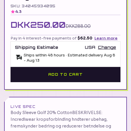
SKU: 34045934095
4.3
DKK250.00
DKK288.00
Pay in 4 interest-free payments of
$62.50
Learn more
Shipping Estimate
USA
Change
Ships within 48 hours · Estimated delivery
Aug 8
-
Aug 13
ADD TO CART
LIVE SPEC
Body Sleeve Golf 20% CottonBESKRIVELSE:
Incrediwear kropsforbinding hndterer ubehag,
fremskynder bedring og reducerer betndelse og