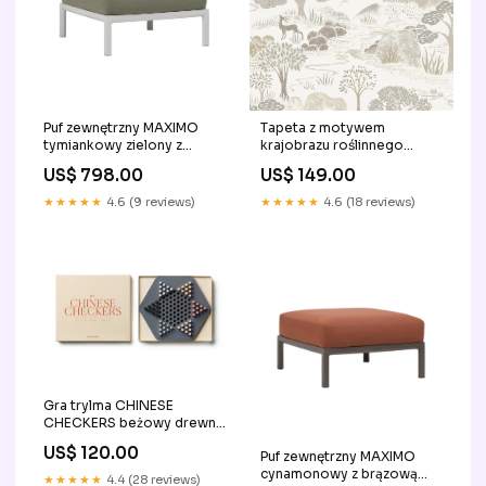
Puf zewnętrzny MAXIMO
Tapeta z motywem
tymiankowy zielony z
krajobrazu roślinnego
kredową podstawą sofa
DIANA beżowy z szarym
US$ 798.00
US$ 149.00
miedź
★★★★★
4.6 (9 reviews)
★★★★★
4.6 (18 reviews)
Gra trylma CHINESE
CHECKERS beżowy drewno
akacjowe
US$ 120.00
Puf zewnętrzny MAXIMO
cynamonowy z brązową
★★★★★
4.4 (28 reviews)