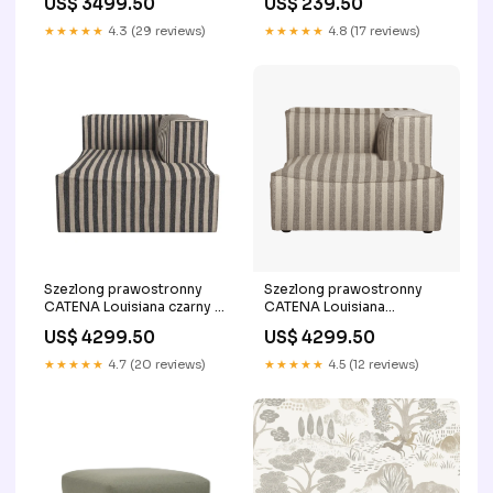
US$ 3499.50
US$ 239.50
złamanym białym
ProduktFeedNie
★★★★★
4.3 (29 reviews)
★★★★★
4.8 (17 reviews)
Szezlong prawostronny
Szezlong prawostronny
CATENA Louisiana czarny z
CATENA Louisiana
piaskowym podstawa
piaskowy ze złamanym
US$ 4299.50
US$ 4299.50
srebrna
białym art deco
★★★★★
4.7 (20 reviews)
★★★★★
4.5 (12 reviews)