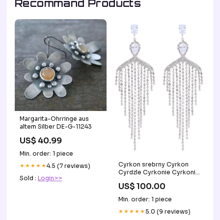
Recommand Products
Margarita-Ohrringe aus
altem Silber DE-G-11243
US$ 40.99
Min. order: 1 piece
Cyrkon srebrny Cyrkon
★★★★★
4.5 (7 reviews)
Cyrdzle Cyrkonie Cyrkonie
Sold :
Login>>
Kolczyki 2022110920%OFF
US$ 100.00
Min. order: 1 piece
★★★★★
5.0 (9 reviews)