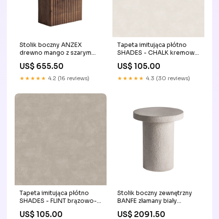
Stolik boczny ANZEX
Tapeta imitująca płótno
drewno mango z szarym
SHADES - CHALK kremowy
marmurem przestrzenie
kuchnia
US$ 655.50
US$ 105.00
★★★★★
4.2 (16 reviews)
★★★★★
4.3 (30 reviews)
Tapeta imitująca płótno
Stolik boczny zewnętrzny
SHADES - FLINT brązowo-
BANFE złamany biały
szary rustykalny
worldwide shipping
US$ 105.00
US$ 2091.50