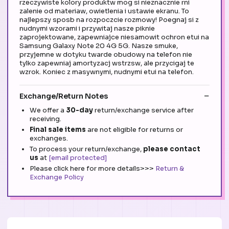
rzeczywiste kolory produktw mog si nieznacznie rni
zalenie od materiaw, owietlenia i ustawie ekranu. To
najlepszy sposb na rozpoczcie rozmowy! Poegnaj si z
nudnymi wzorami i przywitaj nasze piknie
zaprojektowane, zapewniajce niesamowit ochron etui na
Samsung Galaxy Note 20 4G 5G. Nasze smuke,
przyjemne w dotyku twarde obudowy na telefon nie
tylko zapewniaj amortyzacj wstrzsw, ale przycigaj te
wzrok. Koniec z masywnymi, nudnymi etui na telefon.
Exchange/Return Notes
We offer a
30-day
return/exchange service after
receiving.
Final sale items
are not eligible for returns or
exchanges.
To process your return/exchange,
please contact
us
at
[email protected]
Please click here for more details>>>
Return &
Exchange Policy