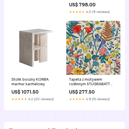
podstawą akcesoria
US$ 798.00
kuchenne
★★★★★
4.0 (9 reviews)
Stolik boczny KORBA
Tapeta z motywem
marmur karmelowy
roślinnym STUGRABATT
beżowy z niebieskim
US$ 1071.50
US$ 277.50
podstawa stalowa
★★★★★
4.2 (20 reviews)
★★★★★
4.9 (15 reviews)