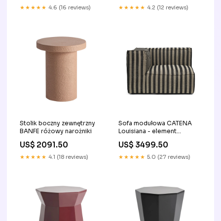
★★★★★
4.6 (16 reviews)
★★★★★
4.2 (12 reviews)
Stolik boczny zewnętrzny
Sofa modułowa CATENA
BANFE różowy narożniki
Louisiana - element
narożny czarny z
US$ 2091.50
US$ 3499.50
piaskowym 250 - 299 cm
★★★★★
4.1 (18 reviews)
★★★★★
5.0 (27 reviews)