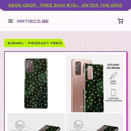
NEON DROP · FREE SHIP $75+ · ENTER THE GRID
MATISCO.BE
SIGNAL · PRODUCT FEED