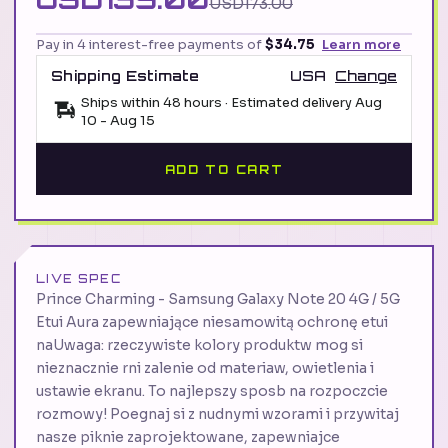
USD173.00
Pay in 4 interest-free payments of
$34.75
Learn more
Shipping Estimate
USA
Change
Ships within 48 hours · Estimated delivery
Aug
10
-
Aug 15
ADD TO CART
LIVE SPEC
Prince Charming - Samsung Galaxy Note 20 4G / 5G
Etui Aura zapewniające niesamowitą ochronę etui
naUwaga: rzeczywiste kolory produktw mog si
nieznacznie rni zalenie od materiaw, owietlenia i
ustawie ekranu. To najlepszy sposb na rozpoczcie
rozmowy! Poegnaj si z nudnymi wzorami i przywitaj
nasze piknie zaprojektowane, zapewniajce