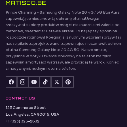
MATISCO.BE
Prince Charming - Samsung Galaxy Note 20 4G / 5G Etui Aura
zapewniające niesamowitą ochronę etui naUwaga:
rzeczywiste kolory produktw mog si nieznacznie rni zalenie od
materiaw, owietlenia i ustawie ekranu. To najlepszy sposb na
rozpoczcie rozmowy! Poegnaj si z nudnymi wzorami i przywitaj
nasze piknie zaprojektowane, zapewniajce niesamowit ochron
etui na Samsung Galaxy Note 20 4G 5G. Nasze smuke,
przyjemne w dotyku twarde obudowy na telefon nie tylko
zapewniaj amortyzacj wstrzsw, ale przycigaj te wzrok. Koniec
z masywnymi, nudnymi etui na telefon.
CONTACT US
123 Commerce Street
Los Angeles, CA 90015, USA
+1 (323) 325-2832