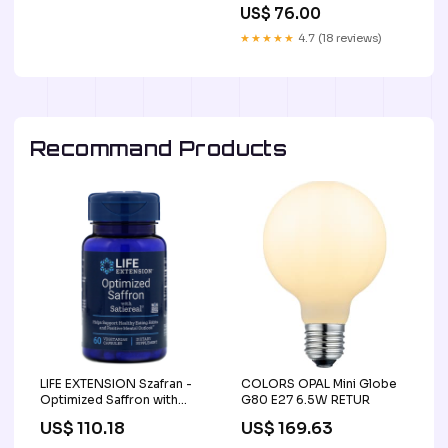
Category_Stofflastig.ch/Nähmas
US$ 76.00
Lock Covermaschinen
★★★★★
4.7 (18 reviews)
Recommand Products
LIFE EXTENSION Szafran -
COLORS OPAL Mini Globe
Optimized Saffron with
G80 E27 6.5W RETUR
Satiereal (60 kaps.)
US$ 110.18
US$ 169.63