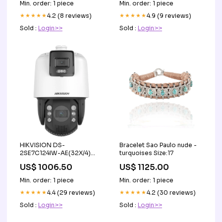
Min. order: 1 piece
Min. order: 1 piece
★★★★★
4.2 (8 reviews)
★★★★★
4.9 (9 reviews)
Sold :
Login>>
Sold :
Login>>
HIKVISION DS-
Bracelet Sao Paulo nude -
2SE7C124IW-AE(32X/4)
turquoises Size:17
(S5) AJAX
US$ 1006.50
US$ 1125.00
Min. order: 1 piece
Min. order: 1 piece
★★★★★
4.4 (29 reviews)
★★★★★
4.2 (30 reviews)
Sold :
Login>>
Sold :
Login>>