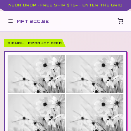
NEON DROP · FREE SHIP $75+ · ENTER THE GRID
MATISCO.BE
SIGNAL · PRODUCT FEED