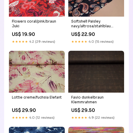
Flowers coral/pink/braun
Softshell Paisley
Juki
navy/altrosa/stahlblau
Category_Stofflastig.ch/Stoffe/
US$ 19.90
US$ 22.90
Stoffe/Jeans\/
Hosenstoffe/nicht
★★★★★
4.2 (29 reviews)
★★★★★
4.0 (15 reviews)
elastische Jeansstoffe
Lottie creme/fuchsia Elefant
Favio dunkelbraun
Klemmrahmen
US$ 29.90
US$ 29.50
★★★★★
4.0 (12 reviews)
★★★★★
4.9 (22 reviews)