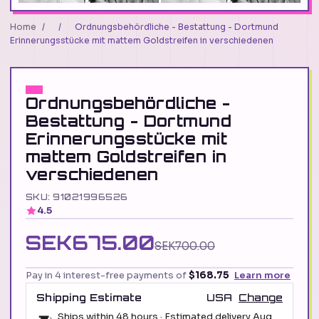
Home
/
/
Ordnungsbehördliche - Bestattung - Dortmund
Erinnerungsstücke mit mattem Goldstreifen in verschiedenen
Ordnungsbehördliche -
Bestattung - Dortmund
Erinnerungsstücke mit
mattem Goldstreifen in
verschiedenen
SKU: 91021996526
4.5
SEK675.00
SEK700.00
Pay in 4 interest-free payments of
$168.75
Learn more
Shipping Estimate
USA
Change
Ships within 48 hours · Estimated delivery
Aug