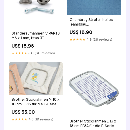
Chambray Stretch helles
jeansblau
Category_Stofflastig.ch/Wolle/Kni
US$ 18.90
Ständeraufnahmen V PARTS
for Olive Pure Silk
M6 x 1 mm, titan JT
★★★★★
4.9 (26 reviews)
SPOCKETS
US$ 18.95
★★★★★
5.0 (30 reviews)
Brother Stickrahmen M 10 x
10 cm EF83 für die F-Serie
Category_Stofflastig.ch/Stoffe/Bio-
US$ 55.00
Organic Stoffe
★★★★★
4.3 (19 reviews)
Brother Stickrahmen L 13 x
18 cm EF84 für die F-Serie