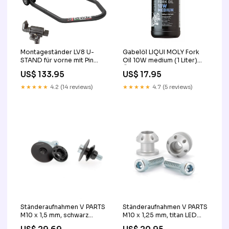
Montageständer LV8 U-
Gabelöl LIQUI MOLY Fork
STAND für vorne mit Pin
Oil 10W medium (1 Liter)
Aufnahmen ALL BALLS
Öle & Pflege
US$ 133.95
US$ 17.95
RACING
★★★★★
4.2 (14 reviews)
★★★★★
4.7 (5 reviews)
Ständeraufnahmen V PARTS
Ständeraufnahmen V PARTS
M10 x 1,5 mm, schwarz
M10 x 1,25 mm, titan LED
Hauptscheinwerfer
Blinker