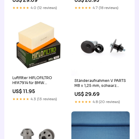
US$ 29.69
US$ 20.95
★★★★★
4.0 (12 reviews)
★★★★★
4.7 (18 reviews)
Luftfilter HIFLOFILTRO
Ständeraufnahmen V PARTS
HFA7914 für BMW
M8 x 1,25 mm, schwarz
Lenkerendenspiegel
Motorradheber
US$ 11.95
Fahrzeugbezogen
US$ 29.69
★★★★★
4.3 (13 reviews)
★★★★★
4.8 (20 reviews)