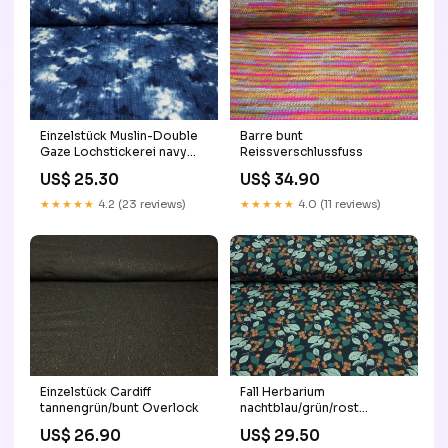
Einzelstück Muslin-Double
Barre bunt
Gaze Lochstickerei navy
Reissverschlussfuss
Category_Stofflastig.ch/Stoffe/Jersey
US$ 25.30
US$ 34.90
und
Strick/Baumwolljersey/Panel
★★★★★
4.2 (23 reviews)
★★★★★
4.0 (11 reviews)
Stoffe
Einzelstück Cardiff
Fall Herbarium
tannengrün/bunt Overlock
nachtblau/grün/rost
Category_Stofflastig.ch/Nähmasc
US$ 26.90
US$ 29.50
Nähmaschinen