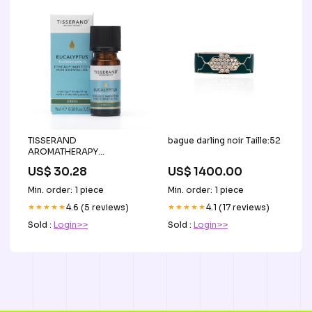
TISSERAND
bague darling noir Taille:52
AROMATHERAPY
Eucalyptus Ethically
US$ 30.28
US$ 1400.00
Harvested - Olejek
Eukaliptusowy (9 ml)
Min. order: 1 piece
Min. order: 1 piece
★★★★★
4.6 (5 reviews)
★★★★★
4.1 (17 reviews)
Sold :
Login>>
Sold :
Login>>