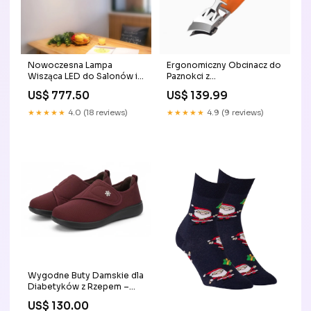
Nowoczesna Lampa
Ergonomiczny Obcinacz do
Wisząca LED do Salonów i
Paznokci z
Jadalni, Oświetlenie Nad
Antypoślizgowym
US$ 777.50
US$ 139.99
Stół, Aluminiowa,
Uchwytem – Idealny dla
Regulowana Wysokość, 35
Grubych i Wrastających
★★★★★
4.0 (18 reviews)
★★★★★
4.9 (9 reviews)
cm biżuteria dla cukrzyków
Paznokci Kolor:Czarny
Wygodne Buty Damskie dla
Diabetyków z Rzepem –
Lekkie, Elastyczna
US$ 130.00
Podeszwa, Wsparcie dla