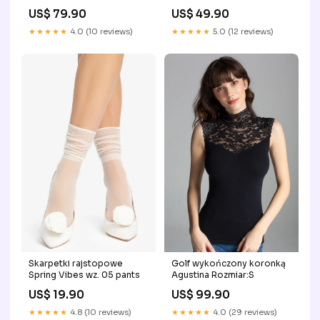
Corrective Pantera
PROMO
US$ 79.90
US$ 49.90
Rozmiar:L
★★★★★
4.0 (10 reviews)
★★★★★
5.0 (12 reviews)
Golf wykończony koronką
Skarpetki rajstopowe
Agustina Rozmiar:S
Spring Vibes wz. 05 pants
US$ 99.90
US$ 19.90
★★★★★
4.0 (29 reviews)
★★★★★
4.8 (10 reviews)