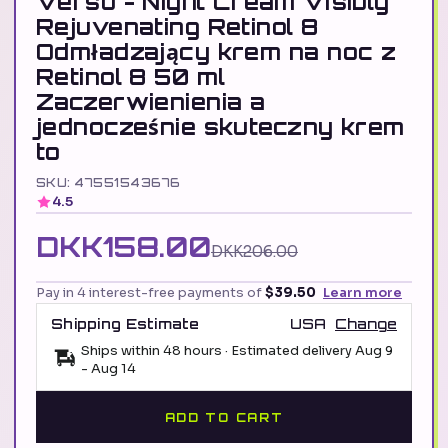
Verso - Night Cream Visibly
Rejuvenating Retinol 8
Odmładzający krem na noc z
Retinol 8 50 ml
Zaczerwienienia a
jednocześnie skuteczny krem
to
SKU: 47551543676
4.5
DKK158.00
DKK206.00
Pay in 4 interest-free payments of
$39.50
Learn more
Shipping Estimate
USA
Change
Ships within 48 hours · Estimated delivery
Aug 9
-
Aug 14
ADD TO CART