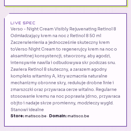
LIVE SPEC
Verso - Night Cream Visibly Rejuvenating Retinol 8
Odmładzający krem na noc z Retinol 8 50 ml
Zaczerwienienia a jednocześnie skuteczny krem
toVerso Night Cream to regenerujcy krem na noc o
aksamitnej konsystencji, stworzony, aby agodzi,
intensywnie nawila i odbudowywa skr podczas snu.
Zawiera Retinol 8 skuteczny, a zarazem agodny
kompleks witaminy A, ktry wzmacnia naturalne
mechanizmy obronne skry, redukuje drobne linie i
zmarszczki oraz przywraca cerze witalno. Regularne
stosowanie kremu na noc poprawia jdrno, przywraca
objto i nadaje skrze promienny, modzieczy wygld.
Stanowi idealne
Store:
matisco.be ·
Domain:
matisco.be