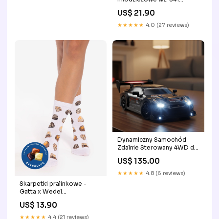
Rozmiar:33/35
US$ 21.90
★★★★★
4.0 (27 reviews)
Dynamiczny Samochód
Zdalnie Sterowany 4WD do
Driftu z Wymiennymi
US$ 135.00
Oponami – Terenowy
Samochód na Pilota 21 x 9 x
★★★★★
4.8 (6 reviews)
6 cm Kolor:Błękitny
Skarpetki pralinkowe -
Gatta x Wedel
Rozmiar:36/38
US$ 13.90
★★★★★
4.4 (21 reviews)