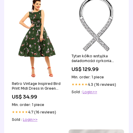
Tytan kółko wstążka
świadomości cyrkonia
clicker topseller-monroe-
US$ 129.99
piercing
Min. order: 1 piece
Retro Vintage Inspired Bird
★★★★★
4.3 (16 reviews)
Print Midi Dress in Green
Sold :
Login>>
Size:10
US$ 34.99
Min. order: 1 piece
★★★★★
4.7 (16 reviews)
Sold :
Login>>