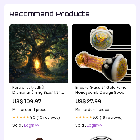
Recommand Products
Förtrollat trädhål -
Encore Glass 5" Gold Fume
Diamantmålning Size:11.8″ x
Honeycomb Design Spoon
15.8″ (30cmX40cm)
Storage
US$ 109.97
US$ 27.99
Min. order: 1 piece
Min. order: 1 piece
★★★★★
4.0 (10 reviews)
★★★★★
5.0 (19 reviews)
Sold :
Login>>
Sold :
Login>>