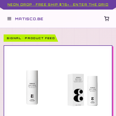
NEON DROP · FREE SHIP $75+ · ENTER THE GRID
MATISCO.BE
SIGNAL · PRODUCT FEED