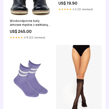
Rozmiar:45/47
US$ 19.90
★★★★★
4.2 (12 reviews)
Wodoodporne buty
zimowe męskie z wełnianą
podszewką – eleganckie i
US$ 245.00
komfortowe na zimowe dni
Rozmiar:EU 42
★★★★★
4.9 (22 reviews)