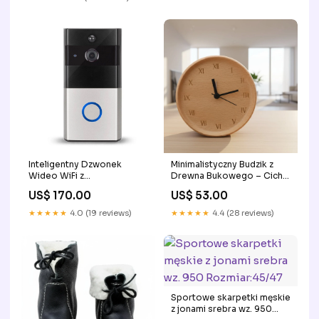
Inteligentny Dzwonek
Minimalistyczny Budzik z
Wideo WiFi z
Drewna Bukowego – Cichy
Noktowizorem i Detekcją
Zegar Analogowy do
US$ 170.00
US$ 53.00
Ruchu – Monitorowanie
Wnętrz z Dużym
Bezpieczeństwa w Twoim
Wyświetlaczem
★★★★★
4.0 (19 reviews)
★★★★★
4.4 (28 reviews)
Domu drewno bukowe
automatyczne śledzenie
Sportowe skarpetki męskie
z jonami srebra wz. 950