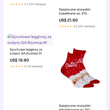
Wrażliwych Stóp
★★★★★
4.7 (20 reviews)
wentylator vintage
Świąteczne skarpetki
bawełniane wz. 815
Rozmiar:35/38
US$ 21.90
★★★★★
4.2 (30 reviews)
Sportowe legginsy za
kolano GA Rozmiar:M
US$ 19.90
★★★★★
4.1 (5 reviews)
Świąteczne skarpetki
młodzieżowe wz. 841