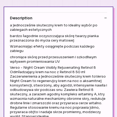
Description
a jednocześnie skuteczny krem to idealny wybór po
zabiegach estetycznych
bardzo łagodnie oczyszczająca skórę twarzy pianka
przeznaczona do mycia cery matowej
Wzmacniając efekty osiągnięte podczas każdego
zabiegu
chroniące skórę przed przesuszeniem i szkodliwym
wpływem promieniowania UV
Verso - Night Cream Visibly Rejuvenating Retinol 8
Odmładzający krem na noc z Retinol 8 50 ml
Zaczerwienienia a jednocześnie skuteczny krem toVerso
Night Cream to regenerujcy krem na noc o aksamitnej
konsystencji, stworzony, aby agodzi, intensywnie nawila i
odbudowywa skr podczas snu. Zawiera Retinol 8
skuteczny, a zarazem agodny kompleks witaminy A, ktry
wzmacnia naturalne mechanizmy obronne skry, redukuje
drobne linie i zmarszczki oraz przywraca cerze witalno.
Regularne stosowanie kremu na noc poprawia jdrno,
przywraca objto i nadaje skrze promienny, modzieczy
wygld. Stanowi idealne