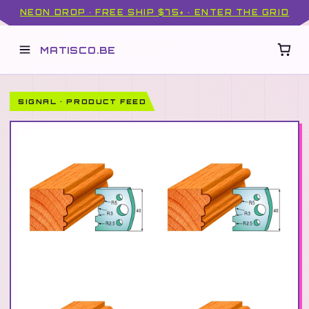
NEON DROP · FREE SHIP $75+ · ENTER THE GRID
MATISCO.BE
SIGNAL · PRODUCT FEED