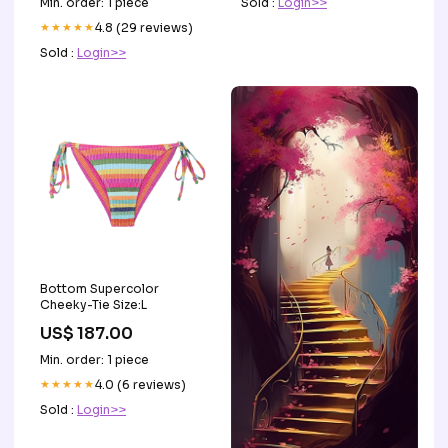
Sold :
Login>>
Min. order: 1 piece
base-discountable
★★★★★
4.8 (29 reviews)
Sold :
Login>>
Bottom Supercolor
Cheeky-Tie Size:L
US$ 187.00
Min. order: 1 piece
★★★★★
4.0 (6 reviews)
Sold :
Login>>