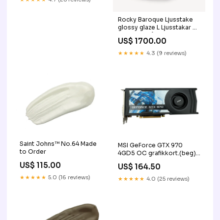
Rocky Baroque Ljusstake
glossy glaze L Ljusstakar &
Värmeljushållare
US$ 1700.00
★★★★★
4.3 (9 reviews)
Saint Johns™ No.64 Made
MSI GeForce GTX 970
to Order
4GD5 OC grafikkort.(beg)
6-pin till 8-pin kabel för
US$ 115.00
US$ 164.50
grafikkort
★★★★★
5.0 (16 reviews)
★★★★★
4.0 (25 reviews)