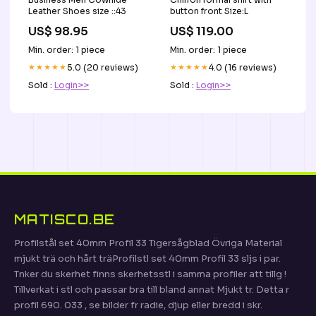
Leather Shoes size ::43
button front Size:L
US$ 98.95
US$ 119.00
Min. order: 1 piece
Min. order: 1 piece
★★★★★
5.0 (20 reviews)
★★★★★
4.0 (16 reviews)
Sold :
Login>>
Sold :
Login>>
MATISCO.BE
Profilstål set 40mm Profil 33 Tigersågblad Övriga Material
mjukt trä och hårt träProfilstl set 40mm Profil 33 sljs i par.
Tnker du skerhet finns skerhetsstl i samma profiler att tillg !
Tillverkat i stl och passar bra till bland annat Mjukt tr. Detta r
profil 690. 033 , se bilder fr radie, djup eller bredd i skr.