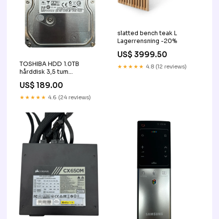
slatted bench teak L
Lagerrensning -20%
US$ 3999.50
TOSHIBA HDD 1.0TB
★★★★★
4.8 (12 reviews)
hårddisk 3,5 tum
(Begagnad) Alla produkter
US$ 189.00
★★★★★
4.6 (24 reviews)