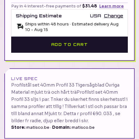
Pay in 4 interest-free payments of
$31.48
Learn more
Shipping Estimate
USA
Change
Ships within 48 hours · Estimated delivery
Aug
10
-
Aug 15
ADD TO CART
LIVE SPEC
Profilstål set 40mm Profil 33 Tigersågblad Övriga
Material mjukt trä och hårt träProfilstl set 40mm
Profil 33 sljs i par. Tnker du skerhet finns skerhetsstl i
samma profiler att tillg ! Tillverkat i stl och passar bra
till bland annat Mjukt tr. Detta r profil 690. 033 , se
bilder fr radie, djup eller bredd i skr.
Store:
matisco.be ·
Domain:
matisco.be