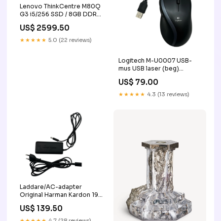
Lenovo ThinkCentre M80Q
G3 i5/256 SSD / 8GB DDR5/
Win11 pro Alla produkter
US$ 2599.50
★★★★★
5.0 (22 reviews)
Logitech M-U0007 USB-
mus USB laser (beg)
collections/all
US$ 79.00
★★★★★
4.3 (13 reviews)
Laddare/AC-adapter
Original Harman Kardon 19V
2.0A Adapter
US$ 139.50
collections/all
★★★★★
4.7 (28 reviews)