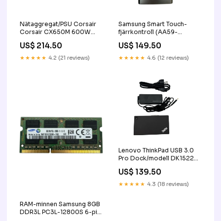
Nätaggregat/PSU Corsair
Samsung Smart Touch-
Corsair CX650M 600W
fjärrkontroll (AA59-
Nätaggregat/PSU (Beg) Alla
00631A) 6-pin till 8-pin
US$ 214.50
US$ 149.50
produkter
kabel för grafikkort
★★★★★
4.2 (21 reviews)
★★★★★
4.6 (12 reviews)
Lenovo ThinkPad USB 3.0
Pro Dock/modell DK1522
Featured products
US$ 139.50
★★★★★
4.3 (18 reviews)
RAM-minnen Samsung 8GB
DDR3L PC3L-12800S 6-pin
till 8-pin kabel för