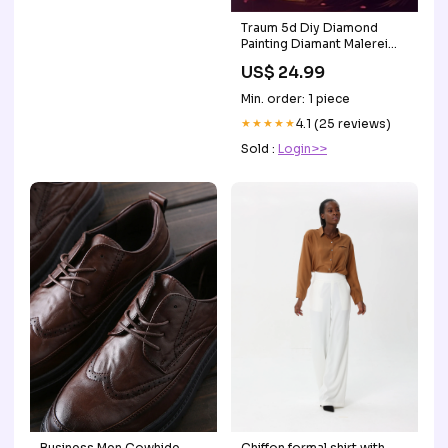
Traum 5d Diy Diamond
Painting Diamant Malerei
Set MJ7142
US$ 24.99
Diamant:Runder Diamant
Min. order: 1 piece
★★★★★
4.1 (25 reviews)
Sold :
Login>>
Business Men Cowhide
Chiffon formal shirt with