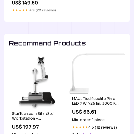
US$ 149.50
grafikkort
★★★★★
4.9 (29 reviews)
Recommand Products
MAUL Tischleuchte Pirro –
LED 7 W, 726 lm, 3000 K,
dimmbar – Weiss base-
US$ 56.61
discountable
StarTech.com Sitz-/Steh-
Workstation –
Min. order: 1 piece
Wandmontage – 13–30" –
US$ 197.97
★★★★★
4.5 (12 reviews)
VESA 75×75/100×100 mm –
bis 9 kg/Monitor – Silber