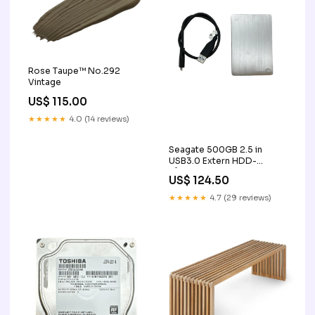
Rose Taupe™ No.292
Vintage
US$ 115.00
★★★★★
4.0 (14 reviews)
Seagate 500GB 2.5 in
USB3.0 Extern HDD-
hårddisk (beg) Featured
US$ 124.50
products
★★★★★
4.7 (29 reviews)