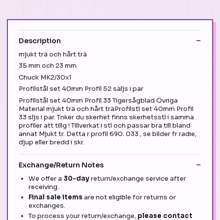
Description
mjukt trä och hårt trä
35 mm och 23 mm
Chuck MK2/30x1
Profilstål set 40mm Profil 52 säljs i par
Profilstål set 40mm Profil 33 Tigersågblad Övriga
Material mjukt trä och hårt träProfilstl set 40mm Profil
33 sljs i par. Tnker du skerhet finns skerhetsstl i samma
profiler att tillg ! Tillverkat i stl och passar bra till bland
annat Mjukt tr. Detta r profil 690. 033 , se bilder fr radie,
djup eller bredd i skr.
Exchange/Return Notes
We offer a
30-day
return/exchange service after
receiving.
Final sale items
are not eligible for returns or
exchanges.
To process your return/exchange,
please contact