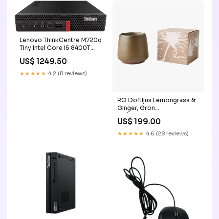
Lenovo ThinkCentre M720q
Tiny Intel Core i5 8400T
240 GB SSD- 8 GB minne
US$ 1249.50
Windows 11 Pro Alla
produkter
★★★★★
4.2 (8 reviews)
RO Doftljus Lemongrass &
Ginger, Grön
Nyårserbjudande -20%
US$ 199.00
★★★★★
4.6 (28 reviews)