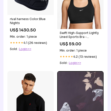
rival harness Color:Blue
Nights
US$ 1430.50
Swift High-Support Lightly
Min. order: 1 piece
Lined Sports Bra -
Black/Reflective Silver
★★★★★
4.1 (26 reviews)
US$ 59.00
Size:XS
Sold :
Login>>
Min. order: 1 piece
★★★★★
4.2 (13 reviews)
Sold :
Login>>