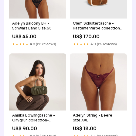
Adelyn Balcony BH -
Clem Schultertasche -
Schwarz Band Size:65
Kastanienfarbe collection-
auto_lace-clothing
US$ 45.00
US$ 170.00
★★★★★
4.8 (22 reviews)
★★★★★
4.9 (25 reviews)
Annika Bowlingtasche -
Adelyn String - Beere
Olivgrün collection-
Size:XXL
auto_lace-top
US$ 90.00
US$ 18.00
★★★★★
4.8 (24 reviews)
★★★★★
4.6 (20 reviews)