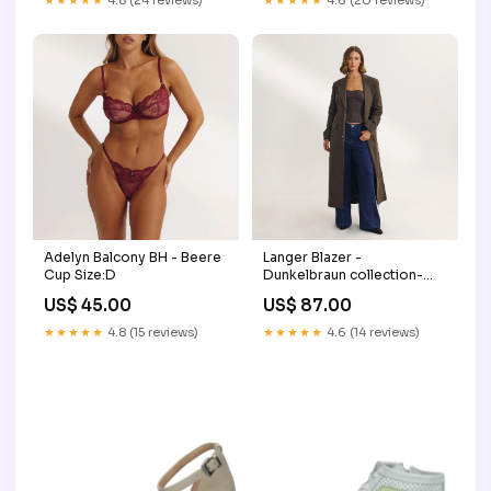
Adelyn Balcony BH - Beere
Langer Blazer -
Cup Size:D
Dunkelbraun collection-
auto_bamboo-briefs
US$ 45.00
US$ 87.00
★★★★★
4.8 (15 reviews)
★★★★★
4.6 (14 reviews)