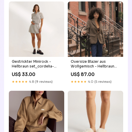
Gestrickter Minirock -
Oversize Blazer aus
Hellbraun set_cordelia-
Wollgemisch - Hellbraun
intimates
outlet-bottoms-14/01
US$ 33.00
US$ 87.00
★★★★★
4.8 (9 reviews)
★★★★★
4.0 (5 reviews)