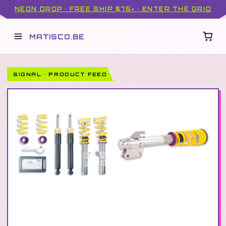
NEON DROP · FREE SHIP $75+ · ENTER THE GRID
MATISCO.BE
SIGNAL · PRODUCT FEED