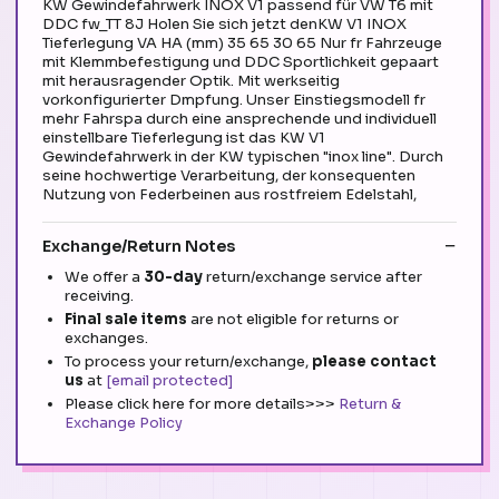
KW Gewindefahrwerk INOX V1 passend für VW T6 mit
DDC fw_TT 8J Holen Sie sich jetzt denKW V1 INOX
Tieferlegung VA HA (mm) 35 65 30 65 Nur fr Fahrzeuge
mit Klemmbefestigung und DDC Sportlichkeit gepaart
mit herausragender Optik. Mit werkseitig
vorkonfigurierter Dmpfung. Unser Einstiegsmodell fr
mehr Fahrspa durch eine ansprechende und individuell
einstellbare Tieferlegung ist das KW V1
Gewindefahrwerk in der KW typischen "inox line". Durch
seine hochwertige Verarbeitung, der konsequenten
Nutzung von Federbeinen aus rostfreiem Edelstahl,
Exchange/Return Notes
We offer a
30-day
return/exchange service after
receiving.
Final sale items
are not eligible for returns or
exchanges.
To process your return/exchange,
please contact
us
at
[email protected]
Please click here for more details>>>
Return &
Exchange Policy