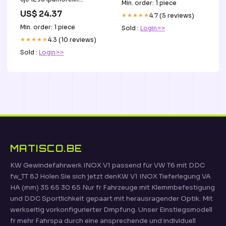
Min. order: 1 piece
Tesamorelin vs CJC-1295/
US$ 24.37
Ipamorelin: GH Peptide
★★★★★
4.7 (5 reviews)
Guide
Min. order: 1 piece
Sold :
Login>>
★★★★★
4.3 (10 reviews)
Sold :
Login>>
MATISCO.BE
KW Gewindefahrwerk INOX V1 passend für VW T6 mit DDC
fw_TT 8J Holen Sie sich jetzt denKW V1 INOX Tieferlegung VA
HA (mm) 35 65 30 65 Nur fr Fahrzeuge mit Klemmbefestigung
und DDC Sportlichkeit gepaart mit herausragender Optik. Mit
werkseitig vorkonfigurierter Dmpfung. Unser Einstiegsmodell
fr mehr Fahrspa durch eine ansprechende und individuell