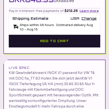
DKK883.99
Pay in 4 interest-free payments of
$212.25
Learn more
Shipping Estimate
USA
Change
Ships within 48 hours · Estimated delivery
Aug
10
-
Aug 15
ADD TO CART
LIVE SPEC
KW Gewindefahrwerk INOX V1 passend für VW T6
mit DDC fw_TT 8J Holen Sie sich jetzt denKW V1
INOX Tieferlegung VA HA (mm) 35 65 30 65 Nur fr
Fahrzeuge mit Klemmbefestigung und DDC
Sportlichkeit gepaart mit herausragender Optik. Mit
werkseitig vorkonfigurierter Dmpfung. Unser
Einstiegsmodell fr mehr Fahrspa durch eine