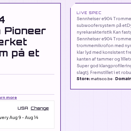
LIVE SPEC
4
Sennheiser e904 Trommem
subwoofersystem på etDy
 Pioneer
nyrekarakteristik Kan fa
ærket
Sennheiser e904 Trommem
trommemikrofon med nyre
m på et
klar lyd med konsistent 
kanten af tammer og lille
Super god klangprofilering
slagtj. Fremstillet i et ro
Store:
matisco.be ·
Domain
arn more
USA
Change
ivery
Aug 9
-
Aug 14