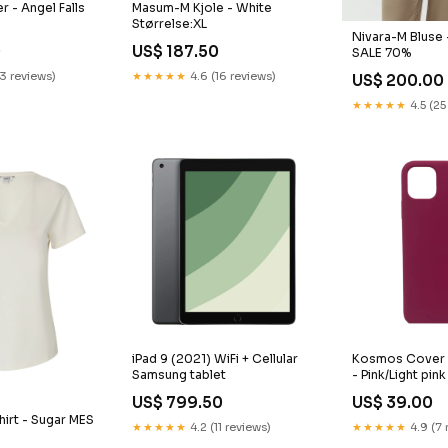
 - Angel Falls
Masum-M Kjole - White
Størrelse:XL
Nivara-M Bluse 
0
US$ 187.50
SALE 70%
13 reviews)
★★★★★
4.6 (16 reviews)
US$ 200.00
★★★★★
4.5 (25
iPad 9 (2021) WiFi + Cellular
Kosmos Cover i
Samsung tablet
- Pink/Light pin
US$ 799.50
US$ 39.00
hirt - Sugar MES
★★★★★
4.2 (11 reviews)
★★★★★
4.9 (7 