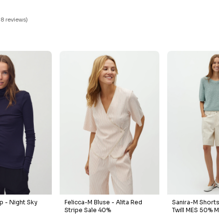
0
28 reviews)
p - Night Sky
Felicca-M Bluse - Alita Red
Sanira-M Short
Stripe Sale 40%
Twill MES 50% 