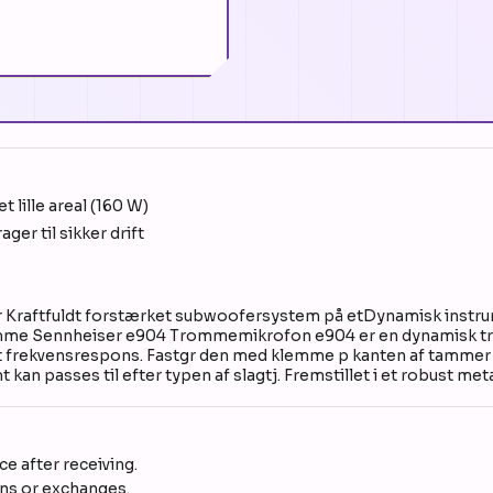
 lille areal (160 W)
er til sikker drift
raftfuldt forstærket subwoofersystem på etDynamisk instrum
omme Sennheiser e904 Trommemikrofon e904 er en dynamisk t
t frekvensrespons. Fastgr den med klemme p kanten af tammer o
an passes til efter typen af slagtj. Fremstillet i et robust met
e after receiving.
rns or exchanges.