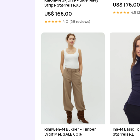
Kaloni-M Skjorte - Blue Navy
US$ 175.0
Stripe Størrelse:XS
★★★★★
4.5 (
US$ 165.00
★★★★★
4.0 (28 reviews)
Rihnwen-M Bukser - Timber
Ina-M Basic To
Wolf Mel. SALE 60%
Størrelse:L