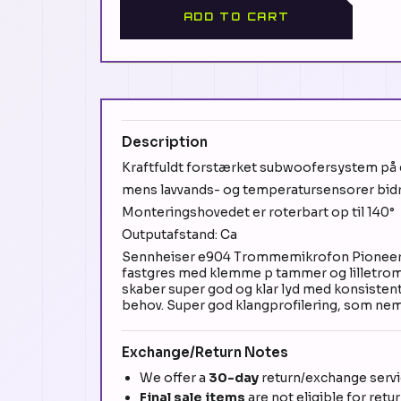
ADD TO CART
Description
Kraftfuldt forstærket subwoofersystem på et
mens lavvands- og temperatursensorer bidrag
Monteringshovedet er roterbart op til 140°
Outputafstand: Ca
Sennheiser e904 Trommemikrofon Pioneer K
fastgres med klemme p tammer og lilletr
skaber super god og klar lyd med konsisten
behov. Super god klangprofilering, som nemt k
Exchange/Return Notes
We offer a
30-day
return/exchange servic
Final sale items
are not eligible for retu