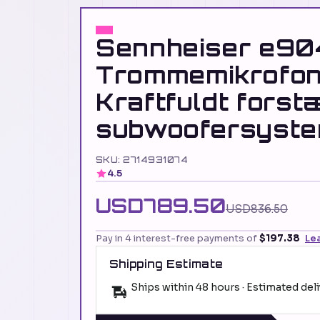
Sennheiser e90
Trommemikrofon
Kraftfuldt forst
subwoofersyste
SKU: 2714931074
4.5
USD789.50
USD836.50
Pay in 4 interest-free payments of
$197.38
Le
Shipping Estimate
Ships within 48 hours · Estimated del