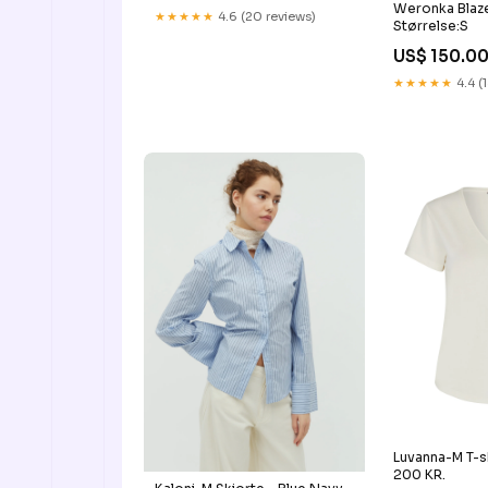
Weronka Blazer
★★★★★
4.6 (20 reviews)
Størrelse:S
US$ 150.0
★★★★★
4.4 (
Luvanna-M T-s
200 KR.