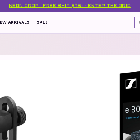
NEON DROP · FREE SHIP $75+ · ENTER THE GRID
EW ARRIVALS
SALE