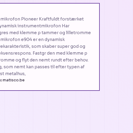
ikrofon Pioneer Kraftfuldt forstærket
namisk instrumentmikrofon Har
stgres med klemme p tammer og lilletromme
ikrofon e904 er en dynamisk
karakteristik, som skaber super god og
frekvensrespons. Fastgr den med klemme p
tromme og flyt den nemt rundt efter behov.
, som nemt kan passes til efter typen af
bust metalhus,
:
matisco.be