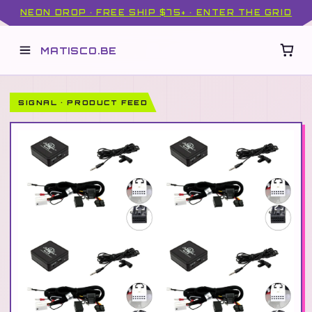
NEON DROP · FREE SHIP $75+ · ENTER THE GRID
MATISCO.BE
SIGNAL · PRODUCT FEED