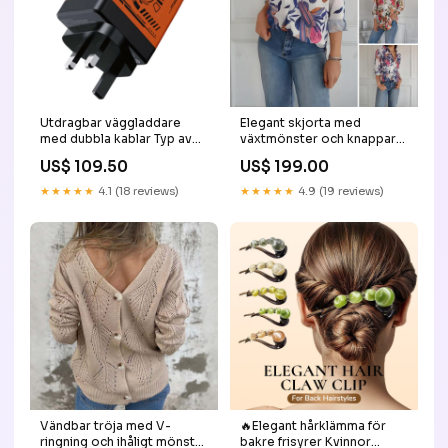
Utdragbar väggladdare
Elegant skjorta med
med dubbla kablar Typ av
växtmönster och knappar
kontakt:UK
Long trousers
US$ 109.50
US$ 199.00
★★★★★
4.1 (18 reviews)
★★★★★
4.9 (19 reviews)
Vändbar tröja med V-
🔥Elegant hårklämma för
ringning och ihåligt mönster
bakre frisyrer Kvinnor