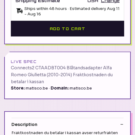
Shipping Estimate
USA
Change
Ships within 48 hours · Estimated delivery
Aug 11
-
Aug 16
ADD TO CART
LIVE SPEC
Connects2 CTAADBT004 Blåtandsadapter Alfa
Romeo Giulietta (2010-2014) Fraktkostnaden du
betalar i kassan
Store:
matisco.be ·
Domain:
matisco.be
Description
Fraktkostnaden du betalar i kassan avser returfrakten