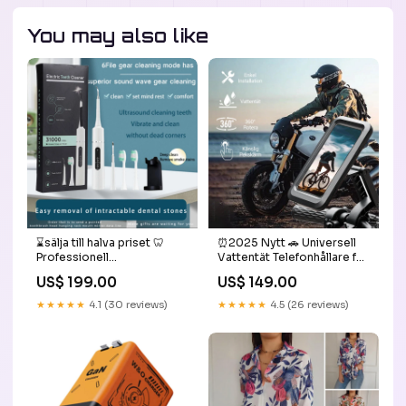
You may also like
⌛sälja till halva priset 🦷
⏰2025 Nytt 🚗 Universell
Professionell
Vattentät Telefonhållare för
ultraljudstandrengörare
Cykel och Motorcykel
US$ 199.00
US$ 149.00
med flera funktioner och
⚡tidsbegränsat
hastigheter household
erbjudande⚡:5 STK - 🔥
★★★★★
4.1 (30 reviews)
★★★★★
4.5 (26 reviews)
Bestseller🔥 -Køb 3 få 2
gratis