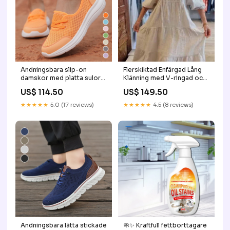
Andningsbara slip-on
Flerskiktad Enfärgad Lång
damskor med platta sulor
Klänning med V-ringad och
Storlek:38
Halvärm för Kvinnor Storlek
US$ 114.50
US$ 149.50
🔥Köp 2 få extra 5% rabatt
& fri frakt 💕:3XL/EU 48
★★★★★
5.0 (17 reviews)
★★★★★
4.5 (8 reviews)
Andningsbara lätta stickade
🧼✨ Kraftfull fettborttagare