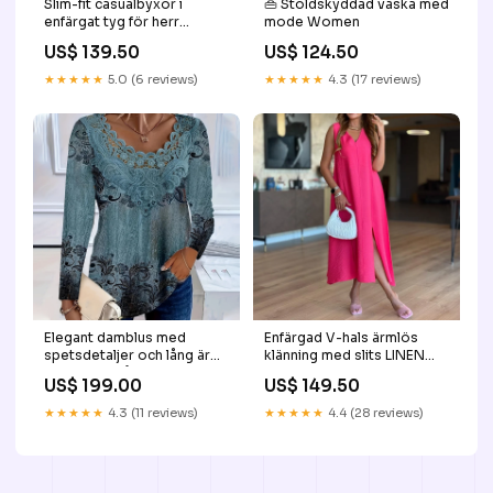
Slim-fit casualbyxor i
👜 Stöldskyddad väska med
enfärgat tyg för herr
mode Women
Women Dresses
US$ 139.50
US$ 124.50
★★★★★
5.0 (6 reviews)
★★★★★
4.3 (17 reviews)
Elegant damblus med
Enfärgad V-hals ärmlös
spetsdetaljer och lång ärm
klänning med slits LINEN
Färg:Marinblå
SERIES
US$ 199.00
US$ 149.50
★★★★★
4.3 (11 reviews)
★★★★★
4.4 (28 reviews)