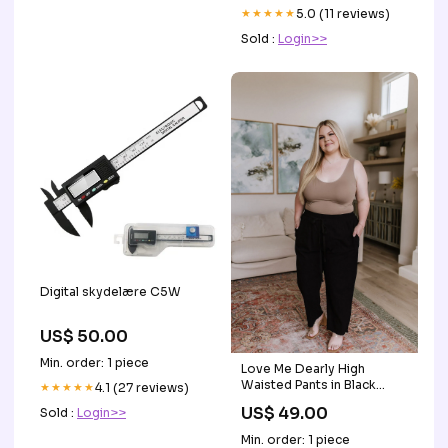
★★★★★
5.0 (11 reviews)
Sold :
Login>>
Digital skydelære C5W
US$ 50.00
Min. order: 1 piece
Love Me Dearly High
Waisted Pants in Black
★★★★★
4.1 (27 reviews)
Size:Large
US$ 49.00
Sold :
Login>>
Min. order: 1 piece