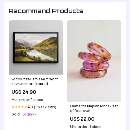
Recommand Products
widok z zell am see z mont
kitzsteinhorn konrad
petrides Spa
US$ 24.90
Min. order: 1 piece
Elements Napkin Rings- set
★★★★★
4.0 (23 reviews)
of four craft
Sold :
Login>>
US$ 22.00
Min. order: 1 piece