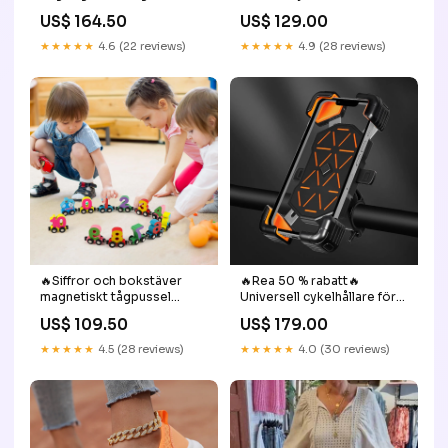
Socks & Others
byxor
US$ 164.50
US$ 129.00
★★★★★
4.6 (22 reviews)
★★★★★
4.9 (28 reviews)
🔥Siffror och bokstäver
🔥Rea 50 % rabatt🔥
magnetiskt tågpussel
Universell cykelhållare för
träleksak bil BUY MORE
mobiltelefon Mount🚴📱
US$ 109.50
US$ 179.00
SAVE MORE💖BUY 2 GET 8%
Färg:Svart
OFF:Nummer 27
★★★★★
4.5 (28 reviews)
★★★★★
4.0 (30 reviews)