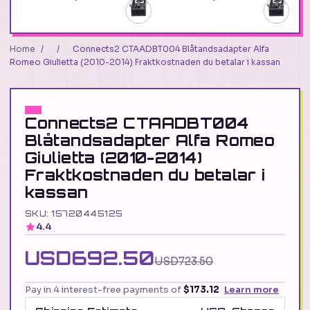
Home
/
/
Connects2 CTAADBT004 Blåtandsadapter Alfa
Romeo Giulietta (2010-2014) Fraktkostnaden du betalar i kassan
Connects2 CTAADBT004
Blåtandsadapter Alfa Romeo
Giulietta (2010-2014)
Fraktkostnaden du betalar i
kassan
SKU: 15720445125
4.4
USD692.50
USD723.50
Pay in 4 interest-free payments of
$173.12
Learn more