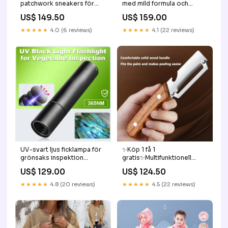
patchwork sneakers för
med mild formula och
herr Men Short Sleeve T-
snabb nedbrytning – köp 2,
US$ 149.50
US$ 159.00
shirts
få 1 GRATIS! ♻️ Father\'s Day
★★★★★
4.0 (6 reviews)
★★★★★
4.1 (22 reviews)
UV-svart ljus ficklampa för
✨Köp 1 få 1
grönsaks inspektion
gratis✨Multifunktionell
Stil:Hölje i
grönsaksskalare för köket
US$ 129.00
US$ 124.50
aluminiumlegering
Accessories
★★★★★
4.8 (20 reviews)
★★★★★
4.5 (22 reviews)