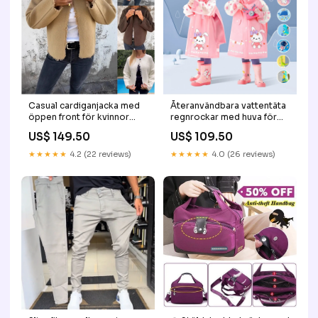
Casual cardiganjacka med
Återanvändbara vattentäta
öppen front för kvinnor
regnrockar med huva för
Color:Khaki
barn Storlek:S
US$ 149.50
US$ 109.50
★★★★★
4.2 (22 reviews)
★★★★★
4.0 (26 reviews)